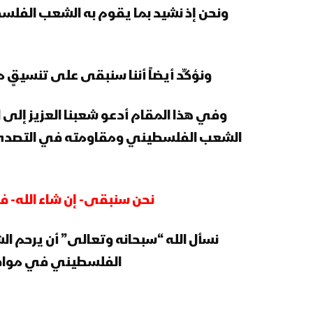
ونحن إذ نشيد بما يقوم به الشعب الفلسطي
ونؤكِّد أيضاً أننا سنبقى على تنسيقٍ
وفي هذا المقام أدعو شعبنا العزيز إلى ا
الشعب الفلسطيني ومقاومته في التصدي لل
نحن سنبقى- إن شاء الله- في
نسأل الله “سبحانه وتعالى” أن يرحم 
الفلسطيني في مواجه