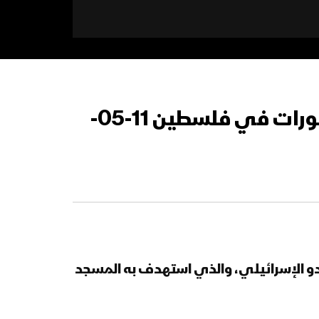
رسالة قائد الثورة السيد عبدالملك بدرالدين الحوثي بشأن آخر التطورات في فلسطين 11-05-
عدو الإسرائيلي، والذي استهدف به المسجد