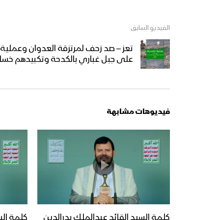
الفيديو السابق
تعز – صد زحف لمرتزقة العدوان وعملية 
على جبل غباري بالكدحة وتكبيدهم خسائ
فيديوهات مشابهة
كلمة السيد القائد عبدالملك بدرالدين
كلمة الس