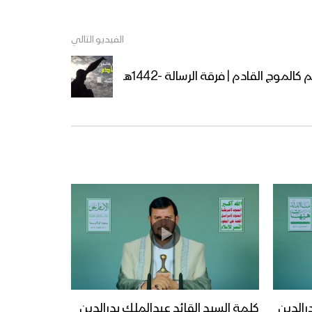
الفيديو التالي
الموج القادم | فرقة الرسالة -1442هـ
رالدين
كلمة السيد القائد عبدالملك بدرالدين