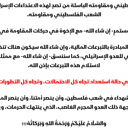
ني ومقاومته الباسلة من تصدٍ لهذه الاعتداءات الإسرائ
الشعب الفلسطيني ومقاومته.
 مستمرٍ- إن شاء الله- مع الإخوة في حركات المقاومة 
لمبادرة بالتبرعات المالية، وإن شاء الله سيكون هناك ت
عدو الإسرائيلي، كما سننسق- إن شاء الله- مع ممث
لاستلام هذه التبرعات بإذن الله.
 حالة استعداد تجاه كل الاحتمالات، وتجاه كل التطورات،
الشهداء في شعب فلسطين، وأن ينصر أمتنا، وأن ينصر ا
ة ذلك العدو المجرم الغاصب، الذي ينتهك الحرمات، 
والسَّـلَامُ عَلَيْكُمْ وَرَحْمَةُ اللهِ وَبَرَكَاتُهُ؛؛؛