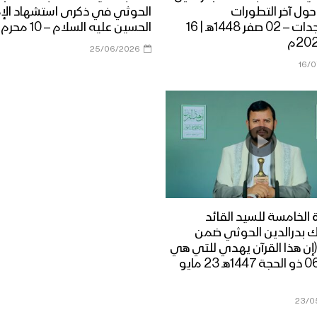
ول آخر التطورات
الحوثي في ذكرى استشهاد الإ
والمستجدات – 02 صفر 1448هـ | 16
الحسين عليه السلام – 10 محرم 1448هـ
25/06/2026
16/
 الخامسة للسيد القائد
ك بدرالدين الحوثي ضمن
إن هذا القرآن يهدي للتي هي
أقوم) | 06 ذو الحجة 1447هـ 23 مايو
23/0