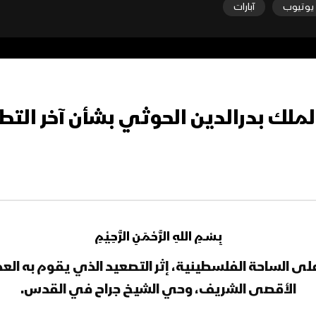
يوتيوب
آبارات
بِـسْـــمِ اللهِ الرَّحْـمَـنِ الرَّحِـيْـمِ
 على الساحة الفلسطينية، إثر التصعيد الذي يقوم به ال
الأقصى الشريف، وحي الشيخ جراح في القدس.