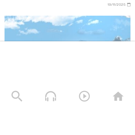
19/11/2025
وصايا الخالدين الشهيد – صالح عبدالله صالح جوين (أبو خليل)
19/11/2025