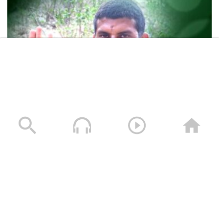
عظمة العطاء الشهيد عبده عايض هادي سيله (أبوجبريل)
23/06/2025