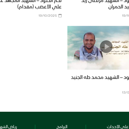
ود – الشهيد مرتضى زيد
لكم الخلود – الشهيد المجاهد ع
د الحمران
علي الأعضب (مقدام)
19/10/2025
19/
ود – الشهيد محمد طه الجنيد
13/
على الأحداث
البرامج
رياض الشهد