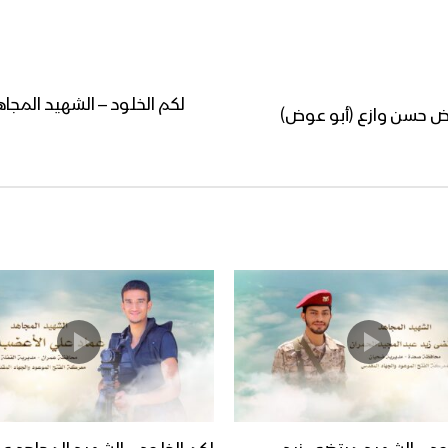
لكم الخلود – الشهيد المج
وض حسن وازع (أبو عوض)