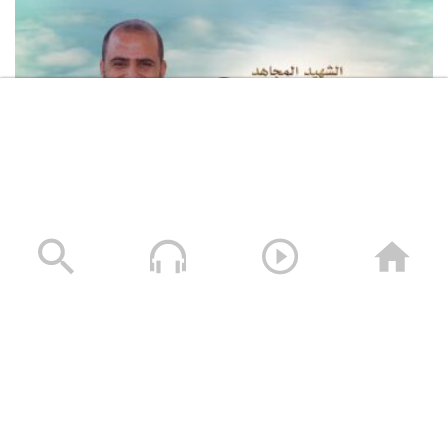
لكم الخلود – الشهيد محمد طه الجنيد (أبو طه)
13/01/2025