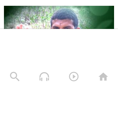
عظمة العطاء الشهيد عبده عايض هادي سيله (أبوجبريل)
23/06/2025