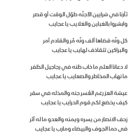
ثأرنا في شرايين الأجنّه طوّل الوقت أو قصر
أنشودة إن في الجنة نهراً من عسل | فرقة
أنصار الله – 1443هـ
وابشروا بالغباين والغلايب يا عجايب
كل ونّه قضاها ألف ونّه مُر والقادم أمر
مونتاج نشيد الحواري | فرقة انصار الله –
والبراكين تتقاذف لهايب يا عجايب
1443 هـ
لا دعانا العلم ما خاب ظنه في رجاجيل الظفر
مونتاج زامل نرفع تعازينا | فرقة انصار الله –
ما نهاب المخاطر والصعايب يا عجايب
1443 هـ
عيشة العز رغم العُسر جنه والمذله في سقر
كيف يخضع لكم قوم الحرايب يا عجايب
كليب فداء لمثواك | فرقة انصار الله – 1443
هـ
زحف الانصار من يسره ويمنه والعدو ما له أثر
في حما الجوف والبيضاء ومارب يا عجايب