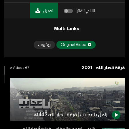
التالي تلقائياً
تحميل
Multi-Links
Original Video
يوتيوب
فرقة أنصار الله – 2021
67 Videos
زامل يا عجايب | فرقة أنصار الله 1442هـ