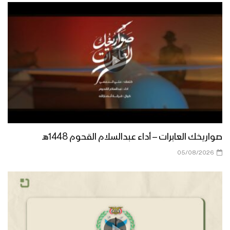
مونتاج نشيد زكاء النفس | فرقة أنصار الله –
1442هـ
مونتاج نشيد الإخلاص | فرقة أنصار الله –
وحدة الإنتاج الفني 1442هـ
مونتاج نشيد الصبر | فرقة أنصار الله –
1442هـ
صواريخك العابرات – أداء عبدالسلام القحوم 1448هـ
05/08/2026
نشيد يا أخضر الروح |فرقة أنصار الله 1442هـ
نشيد صمادُ | فرقة أنصار الله 1442هـ