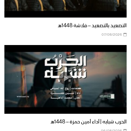
نشيد فلسطين | عيسى الليث – عبد السلام
القحوم – إبراهيم الجلال / 1442هـ
التصعيد بالتصعيد – فلاشة 1448هـ
مونتاج نشيد صرخ الحسين – فرقة انصار الله
07/08/2026
1442 هـ
نشيد الله أكبر – كوكبة من منشدي اليمن
1442هـ
مونتاج نشيد نصرٌ وعيد | فرقة أنصار الله –
1442هـ
كليب (محور القدس) أداء كوكبة من
الحرب شبابه | أداء أمين حمزة – 1448هـ
منشدي “اليمن – إيران – لبنان – العراق –
06/08/2026