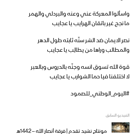
مونتاج نشيد بدر البدور | فرقة أنصار الله –
1442هـ
واسألوا المعركة عني وعنه والبردلي والهمر
ما نجح غير باتقان الهرايب يا عجايب
مونتاج نشيد أبو الحسين – فرقة أنصار الله –
1442هـ
نصر الايمان ضد الشر سنّه ثابته طول الدهر
والمطالب وراها من يطالِب يا عجايب
مونتاج نشيد بدر الجهاد – فرقة أنصار الله –
قوة الله تسوق انسه وجنّه بالدروس وبالعبر
1442هـ
لا اختلفنا فيا حما الشوارب يا عجايب
نشيد سر حبي – عبدالسلام القحوم &
#اليوم_الوطني_للصمود
عيسى الليث – 1442هـ
الفيديو السابق
من دعاء الصباح للإمام علي عليه السلام |
فرقة أنصار الله – 1442هـ
مونتاج نشيد تقدم | فرقة أنصار الله – 1442هـ