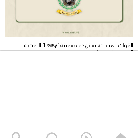
مونتاج نشيد العمل الصالح | فرقة أنصار الله
– 1442هـ
القوات المسلحة تستهدف سفينة “Daisy” النفطية
مونتاج نشيد يارباه | فرقة أنصار الله –
السعودية في خليج عدن
1442هـ
05/08/2026
كليب لاحي سواه | فرقة أنصار الله – 1442هـ
نشيد طه المداني | فرقة أنصار الله 1442هـ