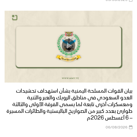
فلسطين – سوريا”
مونتاج نشيد يمانيون | فرقة أنصار الله –
1442هـ
نشيد يمانيون | فرقة أنصار الله – 1442هـ
مونتاج نشيد الرقابة | فرقة أنصار الله –
وحدة الإنتاج الفني 1442هـ
بيان القوات المسلحة اليمنية بشأن استهداف تحشيدات
العدو السعودي في مناطق الرويك والعبر والثنية
ومعسكرات أخرى تابعة لما يسمى الفرقة الأولى والثالثة
طوارئ بعدد كبير من الصواريخ الباليستية والطائرات المسيرة
مونتاج نشيد الإحسان |فرقة أنصار الله –
– 6 أغسطس 2026م
وحدة الإنتاج الفني 1442هـ
06/08/2026