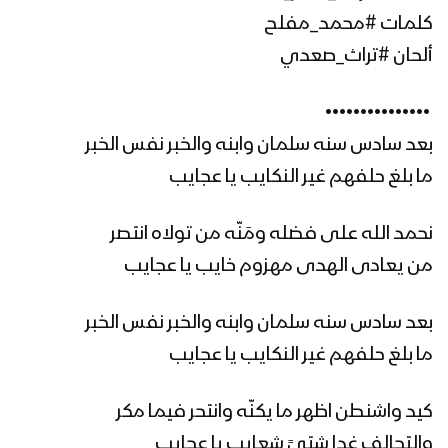
كلمات #محمد_مفلح
أحباب الله | فرقة أنصار الله – 1443هـ
ألحان #تراث_صعدي
‏ •••••••••••••••
بعد سادس سنه سلمان وابنه والخبر نفس الخبر
مونتاج نشيد نور الشهادة | فرقة أنصار الله
1443هـ
ما بلغ حلفهم غير النكايب يا عجايب
نحمد الله على فضله ومَنّه من تولاه انتصر
نصرُ مبارك لمنتخبنا اليمني – فرقة أنصار الله
من يعادى الهدى مهزوم خايب يا عجايب
1443هـ
بعد سادس سنه سلمان وابنه والخبر نفس الخبر
كليب لك الحمد يا رباه | فرقة أنصار الله –
ما بلغ حلفهم غير النكايب يا عجايب
1443هـ
كيد واشنطن اظهر ما يكنّه وانتحر فيما مكر
والتحالف غدا شتىً شعايب يا عجايب