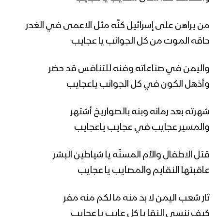
كليب بشرى النصر | فرقة أنصار الله – 1443
هـ
من يراهن على إسرائيل كنّه مثل الاعمى في الغدر
حاقه الموت من كل الجوانب يا عجايب
نشيد شُعلةُ الأَحرَارْ | فرقة أنصار الله –
1443هـ
واليمن في صناعاته وفنه للتنافس قد حضر
وأذهل الكون في كل الجوانب ياعجايب
نشيد | ميلاد الهدى – فرقة أنصار الله | فرقة
الرضوان | فرقة الإمام زيد | 1443هـ
شهرته بعد رمانه وبنه بالصواريخ أشتهر
والمسير عجايب في عجايب ياعجايب
مونتاج نشيد الخديعة | فرقة أنصار الله –
قتل الاطفال والأم المسنّه يا شياطين البشر
1443هـ
عاقبتها النقايم والمصايب يا عجايب
مونتاج نشيد يا منصور أمت | فرقة أنصار الله
ثار شعب اليمن لا بد منه ما لكم منه مفر
– 1443هـ
كيف ننسى النقا يا كل عايب يا عجايب