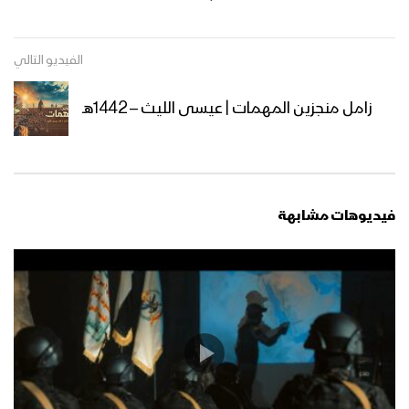
نشيد بناء الوقف | فرقة أنصار الله – 1442هـ
الفيديو التالي
زامل منجزين المهمات | عيسى الليث – 1442هـ
مونتاج نشيد هو الله | فرقة أنصار الله –
1442 هـ
فيديوهات مشابهة
نشيد الرجال الصادقون | فرقة انصار الله –
1442 هـ
كليب فلسطين | عيسى الليث – عبد
السلام القحوم – إبراهيم الجلال – 1442هـ