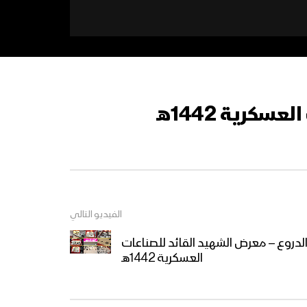
رية 1442هـ
الفيديو التالي
لدروع – معرض الشهيد القائد للصناعات
العسكرية 1442هـ