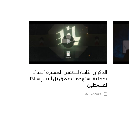
الذكرى الثانية لتدشين المسيّرة “يافا”..
بعملية استهدفت عمق تل أبيب إسنادًا
لفلسطين
19/07/2026