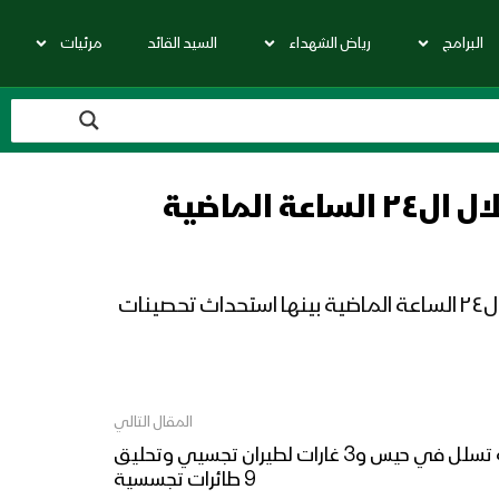
البرامج
رياض الشهداء
السيد القائد
مرئيات
مصدر في غرفة عمليات ضباط الإرتباط في #الحديدة: 148 خرقا لقوى العدوان في جبهات الحديدة خلال ال٢٤ الساعة الماضية بينها استحداث تحصينات
المقال التالي
المصدر: من بين الخروق محاولة تسلل في حيس و3 غارات لطيران تجسيي وتحليق
9 طائرات تجسسية