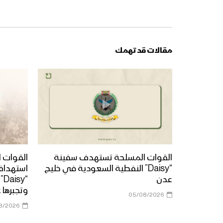
مقالات قد تهمك
القوات المسلحة تستهدف سفينة
القوات ا
“Daisy” النفطية السعودية في خليج
استهداف
عدن
“y
وتجبرها 
05/08/2026
8/2026