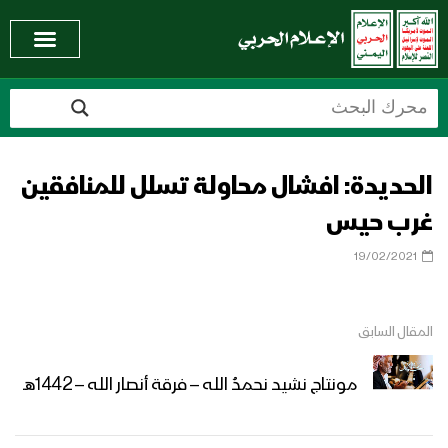
الحديدة: افشال محاولة تسلل للمنافقين
غرب حيس
19/02/2021
المقال السابق
مونتاج نشيد نحمدُ الله – فرقة أنصار الله – 1442هـ