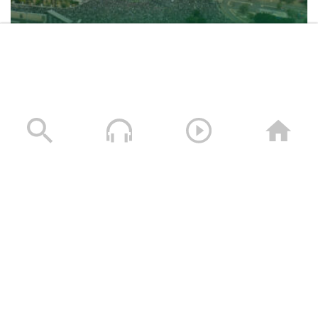
حشود غير مسبوقة في مليونية “جمعة التحذير والنفير”
العاصمة صنعاء ومختلف المحافظات – 3 صفر 1448هـ | 17
يوليو 2026م
17/07/2026