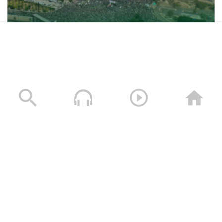
حشود غير مسبوقة في مليونية “جمعة التحذير والنفير”
العاصمة صنعاء ومختلف المحافظات – 3 صفر 1448هـ | 17
يوليو 2026م
17/07/2026