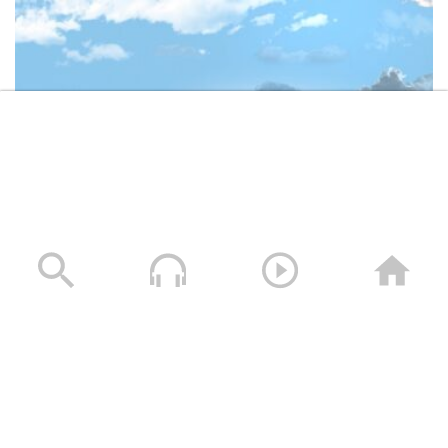
وصايا الخالدين الشهيد – صالح عبدالله صالح جوين (أبو خليل)
19/11/2025