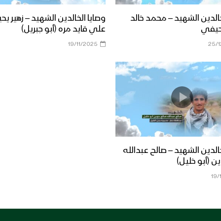
خالدين الشهيد – محمد خالد
وصايا الخالدين الشهيد – زهير يح
حيفي
علي قايد مره (أبو جبريل)
19/11/2025
25/
خالدين الشهيد – صالح عبدالله
ن (أبو خليل)
19/