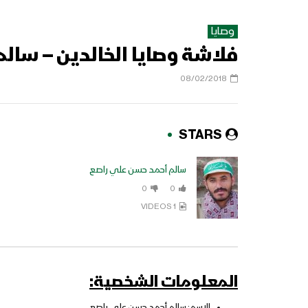
وصايا
فلاشة وصايا الخالدين – سال
08/02/2018
STARS
سالم أحمد حسن علي راصع
0
0
1 VIDEOS
المعلومات الشخصية:
الاسم: سالم أحمد حسن علي راصع