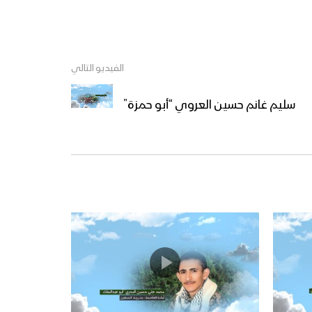
الفيديو التالي
سليم غانم حسين العروي “أبو حمزة”