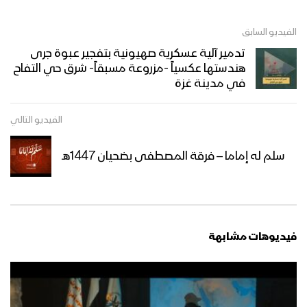
الفيديو السابق
تدمير آلية عسكرية صهيونية بتفجير عبوة جرى
هندستها عكسياً -مزروعة مسبقاً- شرق حي التفاح
في مدينة غزة
الفيديو التالي
سلم له إماما – فرقة المصطفى بضحيان 1447هـ
فيديوهات مشابهة