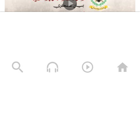
القوات المسلحة اليمنية تعلن استهداف سفينة النفط
السعودية “Daisy” أثناء إبحارها في خليج عدن وتجبرها على
العودة
05/08/2026