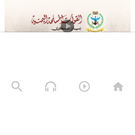
القوات المسلحة اليمنية تعلن استهداف سفينة النفط
السعودية “Daisy” أثناء إبحارها في خليج عدن وتجبرها على
العودة
05/08/2026