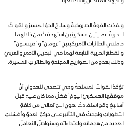
والجهادِ المقدس إسناداً لغزة.
ونفذتِ القوةُ الصاروخيةُ وسلاحُ الجوِّ المسيرُ والقواتُ
البحريةُ عمليتينِ عسكريتينِ استهدفتْ من خلالِهما
حاملتيِ الطائراتِ الأمريكيتينِ “ترومان” و “فينسون”
والقطعَ الحربيةَ التابعةَ لهما في البحرينِ الأحمرِ والعربيِّ
وذلك بعددٍ من الصواريخِ المجنحةِ والطائراتِ المسيرة.
تؤكدُ القواتُ المسلحةُ وهي تتصدى للعدوانِ أنَّ
موقفَها العسكريَّ اليومَ أفضلُ مما كان عليه قبلَ
أسابيعَ وقدِ استفادتْ بعونِ اللهِ تعالى من كافةِ
التطوراتِ ونجحتْ في التأثيرِ على حركةِ العدوِّ وأفشلتِ
العديدَ من هجماتِه واعتداءاتِه وستواصلُ التعاملَ