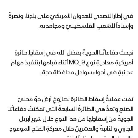
في إطارِ التصدي للعدوانِ الأمريكيِّ على بلدِنا، ونصرةً
وإسناداً للشعبِ الفلسطينيِّ ومجاهديه.
نجحتْ دفاعاتُنا الجويةُ بفضل الله في إسقاطِ طائرةٍ
أمريكيةٍ معاديةٍ نوعِ MQ_9 أثناءَ قيامِها بتنفيذِ مهامَ
عدائيةٍ في أجواءِ سواحلِ محافظةِ حجة.
تمت عمليةُ إسقاطِ الطائرةِ بصاروخٍ أرضِ جوٍّ محليِّ
الصنعِ وتعدُّ هي الطائرةُ السابعةُ التي تمكنتْ دفاعاتُنا
الجويةُ من إسقاطِها من هذا النوعِ خلالَ شهرِ أبريلَ
الجاري والثانيةُ والعشرينَ خلالَ معركةِ الفتحِ الموعودِ