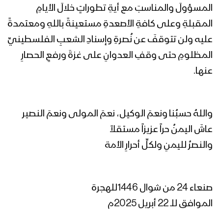
المسؤولَ والمناسبَ مع أيةِ تطوراتٍ خلالَ الأيامِ
المقبلةِ وعلى كافةِ الأصعدةِ مستعينةً باللهِ ومعتمدةً
عليه ولن تتوقفَ عن نُصرةِ وإسنادِ الشعبِ الفلسطينيِّ
المظلومِ حتى وقفِ العدوانِ على غزةَ ورفعِ الحصارِ
عنها.
واللهُ حسبُنا ونعمَ الوكيل، نعمَ المولى ونعمَ النصير
عاشَ اليمنُ حراً عزيزاً مستقلاً
والنصرُ لليمنِ ولكلِّ أحرارِ الأمة
صنعاء 24 من شوال 1446للهجرة
الموافق للـ 22 أبريل 2025م