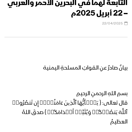
التابعة لهما في البحرين الأحمر والعربي
– 22 أبريل 2025م
22/04/2025
بيانٌ صادرٌ عنِ القواتِ المسلحةِ اليمنية
بسمِ اللهِ الرحمنِ الرحيمِ
قال تعالى: { یَـٰۤأَیُّهَا ٱلَّذِینَ ءَامَنُوۤا۟ إِن تَنصُرُوا۟
ٱللَّهَ یَنصُرۡكُمۡ وَیُثَبِّتۡ أَقۡدَامَكُمۡ } صدقَ اللهُ
العظيمُ