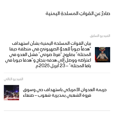
صادرٌ عنِ القواتِ المسلحةِ اليمنية
الفيديو السابق
بيان القوات المسلحة اليمنية بشأن استهداف
“هدفاً حيوياً للعدوِّ الصهيونيِّ في منطقة حيفا
المحتلة” بصاروخ “فرط صوتي” فشل العدو في
اعتراضه ووصل إلى هدفه بنجاح و”هدفا حيويا في
يافا المحتلة” – 23 أبريل 2025م
الفيديو التالي
جريمة العدوان الأمريكي باستهداف حي وسوق
فروة الشعبي بمديرية شعوب – صنعاء