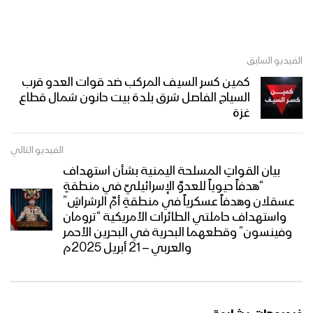
الفيديو السابق
كمين كسر السيف المركب ضد قوات العدو قرب
السياج الفاصل شرق بلدة بيت حانون شمال قطاع
غزة
الفيديو التالي
بيان القواتِ المسلحة اليمنية بشأن استهداف
“هدفاً حيوياً للعدوِّ الإسرائيليِّ في منطقةِ
عسقلان وهدفاً عسكرياً في منطقةِ أمِّ الرشراشِ”
واستهداف حاملتي الطائرات الأمريكية “ترومان
وفينسون” وقطعهما البحرية في البحرين الأحمر
والعربي – 21 أبريل 2025م