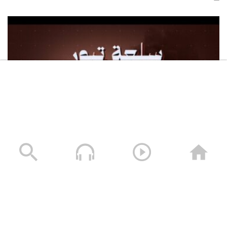
سلعة تبور – القول السديد 1448هـ
05/08/2026