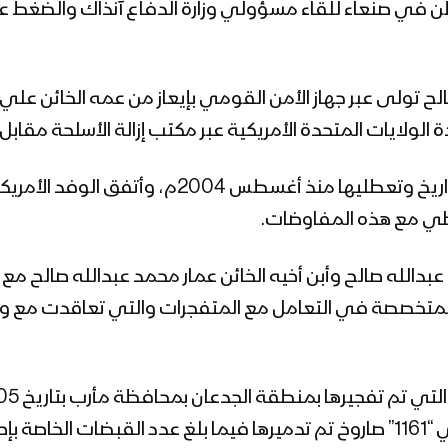
ي صنعاء للقاء مسؤولي وزارة الدفاع آنذاك والضغط عليه
 صالح تولى عبر جهاز الأمن القومي بإيعاز من عمه الخائن 
الولايات المتحدة الأمريكية عبر مكتب إزالة الأسلحة مقابل ا
وأشارت إلى أن الوفد الأمريكي بدأ بجمع الصواريخ
اطي مع هذه المفاوضات.
 عبدالله صالح وأبن أخيه الخائن عمار محمد عبدالله صالح م
لمتخصصة في التعامل مع المتفجرات والتي تعاقدت مع وزارة
و63 صاروخ سام 14 و20 صاروخ سام 16 بإجمالي “1161” صاروخ تم تدميرها فيما بلغ 