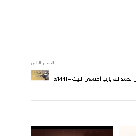
الدفاعات الجوية طائرة ” WING
LOONG 2 ” تابعة للعدو
الاماراتي بمحافظة شبوة
مأرب – مشاهد اعتراض وإصابة
طائرة F15 في سماء الجوبة
وإجبارها على مغادرة الأجواء
بصاروخ فاطر1 محلي الصنع
مأرب – مشاهد لحطام الطائرة
الفيديو التالي
التجسسية المقاتلة “سكان
ايغل” التي تم اسقاطها في
 الحمد لك يارب | عيسى الليث – 1441هـ
مديرية الجوبة
عمران – مشاهد اسقاط وحطام
طائرة CH4 التجسسية
والمقاتلة -صينية الصنع- في
أجواء العمشية
مأرب – مشاهد حطام طائرة
التجسس الأمريكية (Scan
Eagel) التي تم إسقاطها في