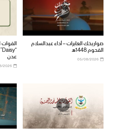
صواريخك العابرات – أداء عبدالسلام
القوات 
القحوم 1448هـ
“y
عدن
05/08/2026
8/2026