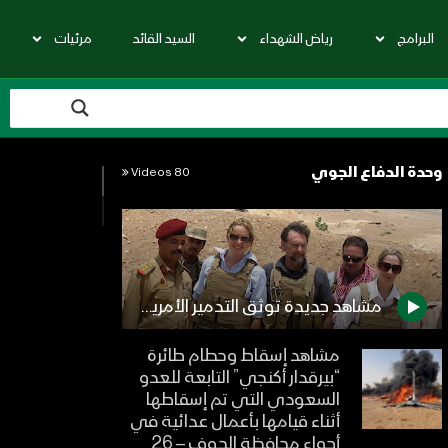
البرامج
رياض الشهداء
السيد القائد
مرئيات
وحدة الدفاع الجوي
80 Videos
مشاهد جديدة توثق التدمير الأمريكي الممنهج للدفاعات الجوية اليمنية بتواطؤ السلطات السابقة
مشاهد إسقاط وحطام طائرة
“بيرقدار أكنجي” التابعة للعدو
السعودي التي تم إسقاطها
أثناء قيامها بأعمال عدائية في
أجواء محافظة الجوف – 26