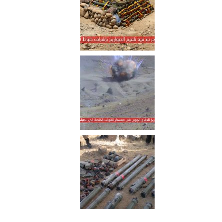
الأمريكية سكان إيجل عقب
اسقاطها بصاروخ أرض-جو أثناء
قيامها بمهام عدائية في سماء
مديرية الجوية
الجوف – مشاهد حطام الطائرة
الأمريكية التجسسية المقاتلة
MQ1 التي اسقطتها الدفاعات
الجوية في سماء محافظة
الجوف
حجة – اسقاط طائرة تجسسية
مقاتلة نوع سي اتش فور
“صينية الصنع” في حرض 10-
02-2022م
مشاهد حطام طائرة التجسس
الأمريكية سكان إيغل Scan
Eagle التي تم إسقاطها في
مديرية الجوبة أثناء قيامها
بأعمال عدائية – مأرب
مشاهد توثق لحظة إسقاط