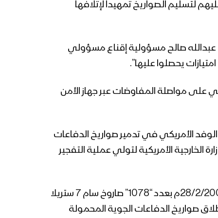
م لتسليم الصواريخ تمهيداً لإتلافها
الدفاعات الجوية للطائرة
الأمريكية MQ9 أثناء قيامها
بمهام عدائية في أجواء
محافظة صعدة 25-04-
علي عبدالله صالح مسؤولية إقناع مسؤولي
2024م
متيازات يحصلوا عليها”.
الدفاعات الجوية اليمنية تسقط
طائرة MQ9 الأمريكية في
أجواء محافظة الحديدة بصاروخ
 وتعطليها منذ أغسطس 2004م، وأتفق الوفد الأمريكي على مواصلة المفاوضات عبر جهاز الأمن
أرض-جو محلي الصنع – 19-02-
2024م
الدفاعات الجوية اليمنية تسقط
ع الوفد الأمريكي في تدمير صواريخ الدفاعات
طائرة MQ9 الأمريكية أثناء
قيامها بمهام عدائية ضمن
 الخارجية الأمريكية لتولي عملية التفجير
الدعم العسكري لكيان العدو
الإسرائيلي 8-11-2023م
صنعاء – مشاهد لحطام الطائرة
الدفعة الأولى من صواريخ الدفاعات الجوية والتي تم تفجيرها بمنطقة الجدعان بمحافظة مأرب بتاريخ 28/2/2005م بعدد “1078” صاروخ سام 7 ستريلا
التجسسية المقاتلة CH4 التي
اسقطتها الدفاعات الجوية في
عدد القبضات الخاصة بإطلاق صواريخ الدفاعات الجوية المحمولة
سماء العاصمة صنعاء