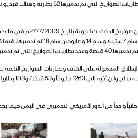
على الكتف التي تم تدميرها 13 قبضة وعدد بطاريات
ثم تبعها عملية تدمير وإتلاف الد
بعدد 102 صاروخ دفاع جوي معظمها صواريخ سام
م تدميرها 51 بطارية.
طلاق المحمولة على الكتف وبطاريات الصواريخ التابعة للج
الولايات المتحدة ال
نباً واحداً من الدور الأمريكي التدميري في اليمن فيما يخ