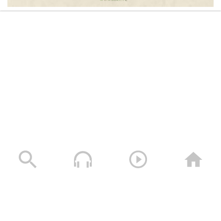
القوات المسلحة تستهدف سفينة “Daisy” النفطية
السعودية في خليج عدن
05/08/2026
القوات المسلحة اليمنية تعلن استهداف سفينة النفط
السعودية “Daisy” أثناء إبحارها في خليج عدن وتجبرها على
العودة