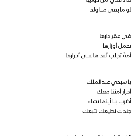
ما نــ نثني من دونها
لو ما بقى منا ولد
في عقر دارها
تحمل أوزارها
أمةً تجلب أعداها على أحرارها
يا سيدي عبدالملك
أحرار أمتنا معك
أضرب بنا أينما تشاء
جندك نطيعك نتبعك