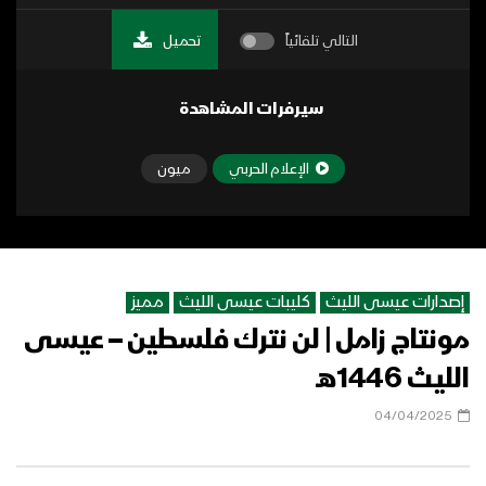
التالي تلقائياً
تحميل
سيرفرات المشاهدة
الإعلام الحربي
ميون
إصدارات عيسى الليث
كليبات عيسى الليث
مميز
مونتاج زامل | لن نترك فلسطين – عيسى
الليث 1446هـ
04/04/2025