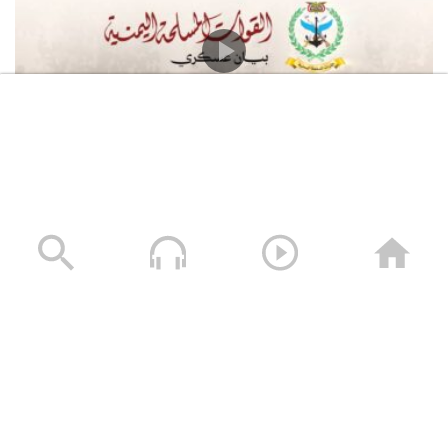
القوات المسلحة اليمنية تعلن استهداف سفينة النفط
السعودية “Daisy” أثناء إبحارها في خليج عدن وتجبرها على
العودة
05/08/2026