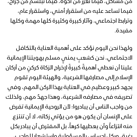
من مشاكل، فيما تعزز من أخوة، فيما تبلسم من جراح،
فيما تساعد عليه من استقرار أمني، واستقرار عام،
وترابط اجتماعي، وآثار كبيرة وكثيرة كلها مهمة وكلها
مفيدة.
ولهذا نحن اليوم نؤكد على أهمية العناية بالتكافل
الاجتماعي، نحن كشعبٍ يمنيٍ مسلم بهويتنا الإيمانية
علينا أن نعطي أهميةً كبيرةً لإخراج الزكاة كركنٍ من أركان
الإسلام إلى مصارفها الشرعية، والهيئة اليوم تقوم
بجهد كبير وعظيم في العناية بهذا الركن المهم، وفي
تصريفه في مصارفه الشرعية، وهذا جهدٌ مهم، ولذلك
من واجب الناس أن يبادروا؛ لأن الروحية الإيمانية تفرض
على الإنسان أن يكون هو من يؤتي زكاته، لا أن تنتزع
منه انتزاعاً وأن يعطيها كرهاً، بل المفترض أن يبادر بكل
رغبة، وبكل إحساسٍ بالمسؤولية واستشعارٍ للواجب،