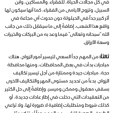
في كل مجالات الحياة، للفقراء، والمساكين، وابن
السبيل، وتزوج الأيامى من الفقراء، كما أنها سيكون لها
أثر كبير جداً في الحيلولة دون حدوث أي مجاعة في
واقع هذا الشعب، إضافةً إلى ما سيقابل ذلك من جانب
الله “سبحانه وتعالى” فيما وعد به من البركات والخيرات
وسعة الأرزاق.
ثالثاً:
من المهم جداً السعي لتيسير أمور الزواج، هناك
مبادرات بدأت في بعض المحافظات، ومنها محافظة
حجة، مبادرات جيدة وممتازة من أجل تيسير تكاليف
الزواج، بدءاً من تحديد مستوى المهر والتكاليف الأخرى
بسقفٍ معقول وممكن وميسر، وإضافةً إلى حل الكثير
من التعقيدات التي دخلت في إطار عادات جديدة، أو
كذلك شروط ومتطلبات إضافية لا ضرورة لها، ولا تراعي