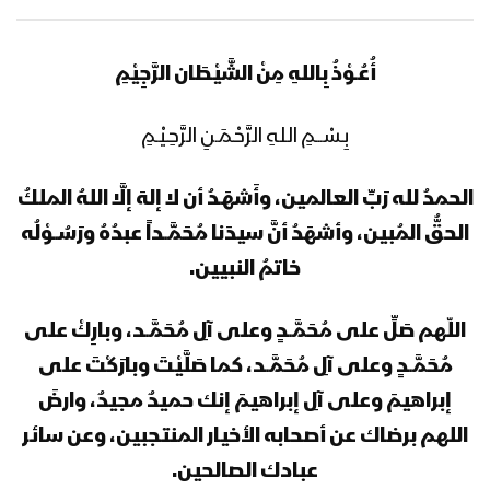
أُعُـوْذُ بِاللهِ مِنْ الشَّيْطَان الرَّجِيْمِ
بِـسْـــمِ اللهِ الرَّحْـمَـنِ الرَّحِـيْـمِ
الحمدُ لله رَبِّ العالمين، وأَشهَـدُ أن لا إلهَ إلَّا اللهُ الملكُ
الحقُّ المُبين، وأشهَدُ أنَّ سيدَنا مُحَمَّــداً عبدُهُ ورَسُــوْلُه
خاتمُ النبيين
.
اللّهم صَلِّ على مُحَمَّــدٍ وعلى آلِ مُحَمَّــد، وبارِكْ على
مُحَمَّــدٍ وعلى آلِ مُحَمَّــد، كما صَلَّيْتَ وبارَكْتَ على
إبراهيمَ وعلى آلِ إبراهيمَ إنك حميدٌ مجيدٌ، وارضَ
اللهم برضاك عن أصحابه الأخيار المنتجبين، وعن سائر
عبادك الصالحين.