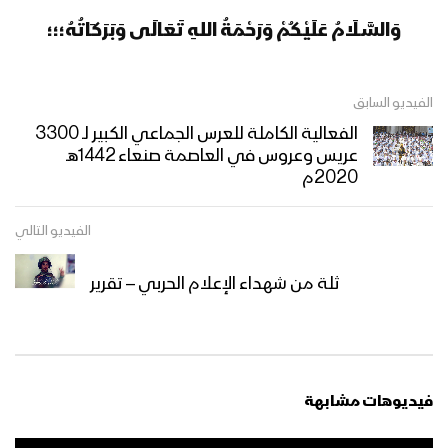
وَالسَّـلَامُ عَلَيْكُمْ وَرَحْمَةُ اللهِ تَعَالَى وَبَرَكَاتُهُ؛؛؛
الفيديو السابق
الفعالية الكاملة للعرس الجماعي الكبير لـ 3300
عريس وعروس في العاصمة صنعاء 1442هـ
2020م
الفيديو التالي
ثلة من شهداء الإعلام الحربي – تقرير
فيديوهات مشابهة