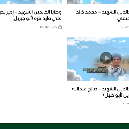
خالدين الشهيد – محمد خالد
وصايا الخالدين الشهيد – زهير يح
حيفي
علي قايد مره (أبو جبريل)
19/11/2025
25/
خالدين الشهيد – صالح عبدالله
ن (أبو خليل)
19/