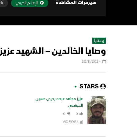
سيرفرات المشاهدة
الإعلام الحربي
ok
وصايا
وصايا الخالدين – الشهيد عزي
20/11/2024
STARS
عزيز مجاهد عبده يحيى حسين
الخيشني
0
0
1 VIDEOS