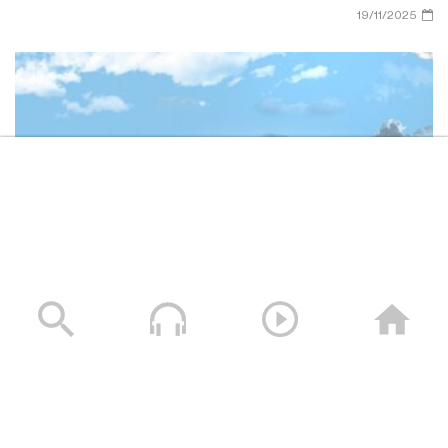
19/11/2025
وصايا الخالدين الشهيد – صالح عبدالله صالح جوين (أبو خليل)
19/11/2025