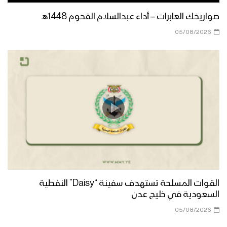
المصحف الشريف خلال العرض العسكري
صواريخك العابرات – أداء عبدالسلام القحوم 1448هـ
للعيد التاسع لثورة الـ 21 من سبتمبر –
05/08/2026
فلاشة
صواريخ جديدة كشفت عنها القوة
الصاروخية في عرض العيد التاسع لثورة الـ21
من سبتمبر – فيديو جرافيك
تقرير مراسل الإعلام الحربي – العرض
العسكري بمناسبة الذكرى التاسعة لثورة الـ
21 من سبتمبر
صفوفاً | فرقة انصار الله – 1445هـ
القوات المسلحة تستهدف سفينة “Daisy” النفطية
السعودية في خليج عدن
05/08/2026
أسلحة جديدة كشفت عنها القوات البحرية