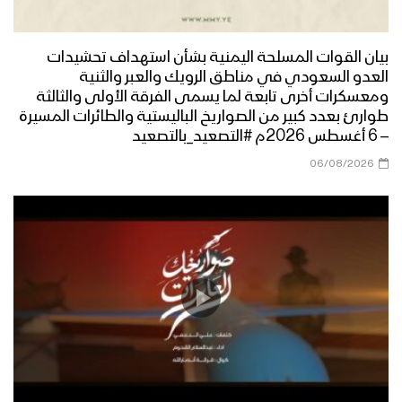
التاسع لثورة ال 21 من سبتمبر – تقرير
مراسل الاعلام الحربي
بيان القوات المسلحة اليمنية بشأن استهداف تحشيدات
مشاركة الطيران الحربي في عرض العيد
العدو السعودي في مناطق الرويك والعبر والثنية
التاسع من ثورة 21 سبتمبر – فلاشة
ومعسكرات أخرى تابعة لما يسمى الفرقة الأولى والثالثة
طوارئ بعدد كبير من الصواريخ الباليستية والطائرات المسيرة
– 6 أغسطس 2026م #التصعيد_بالتصعيد
القدرات العسكرية – القول السديد –
06/08/2026
1445هـ
المشاهد الكاملة للعرض العسكري المهيب
للجيش اليمني والقوات المسلحة بمناسبة
العيد التاسع لثورة الـ 21 من سبتمبر
العرض العسكري المهيب العيد التاسع
لثورة الـ 21 من سبتمبر – فلاشة 2