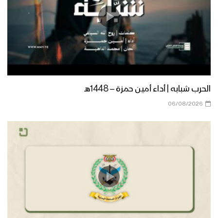
الطيران الحربي اليمني يحلق لأول مرة منذ
9 سنوات في سماء عرض العيد التاسع
لثورة الـ 21 من سبتمبر – تقرير
أوبريت الوفاء ما تغير – أداء مجموعة من
المنشدين – 1445هـ
الحرب شبابه | أداء أمين حمزة – 1448هـ
06/08/2026
موجز لأبرز ما جاء في العرض العسكري في
الذكرى التاسعة لثورة 21 سبتمبر
تعز – مقابلات للمجاهدين المرابطين في
جبهة الكدحة بمناسبة ذكرى ثورة 21
سبتمبر
القوة الصاروخية في العرض العسكري