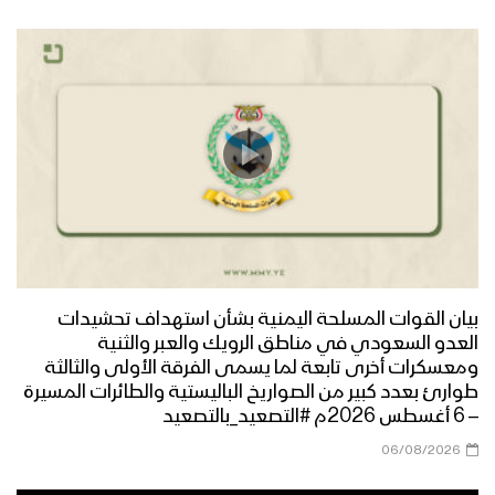
جبهة الكدحة بمناسبة ذكرى ثورة 21
سبتمبر
القوة الصاروخية في العرض العسكري
التاسع لثورة ال 21 من سبتمبر – تقرير
مراسل الاعلام الحربي
مشاركة الطيران الحربي في عرض العيد
التاسع من ثورة 21 سبتمبر – فلاشة
المشاهد الكاملة للعرض العسكري المهيب
بيان القوات المسلحة اليمنية بشأن استهداف تحشيدات
للجيش اليمني والقوات المسلحة بمناسبة
العدو السعودي في مناطق الرويك والعبر والثنية
العيد التاسع لثورة الـ 21 من سبتمبر
ومعسكرات أخرى تابعة لما يسمى الفرقة الأولى والثالثة
طوارئ بعدد كبير من الصواريخ الباليستية والطائرات المسيرة
– 6 أغسطس 2026م #التصعيد_بالتصعيد
العرض العسكري المهيب العيد التاسع
لثورة الـ 21 من سبتمبر – فلاشة 2
06/08/2026