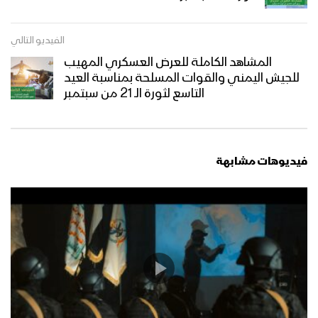
الكليات الحربية بمناسبة العيد العاشر لثورة
الـ 21 من سبتمبر
الفيديو التالي
كليب يمن الثورة – أداء فرقة أنصار الله
المشاهد الكاملة للعرض العسكري المهيب
1446هـ
للجيش اليمني والقوات المسلحة بمناسبة العيد
التاسع لثورة الـ 21 من سبتمبر
كلمة السيد القائد عبدالملك بدرالدين
الحوثي بمناسبة ذكرى ثورة الـ 21 من
سبتمبر ومستجدات معركة طوفان
فيديوهات مشابهة
الأقصى 18 ربيع الأول 1446هـ
كلمة الرئيس مهدي المشاط بمناسبة
العيد العاشر لثورة الـ 21 من سبتمبر المجيدة
20-09-2024م
ميادين الجهاد – الحلقة الثانية من عرض
العيد التاسع لثورة الـ 21 من سبتمبر لعدد
من مراسلي الاعلام الحربي