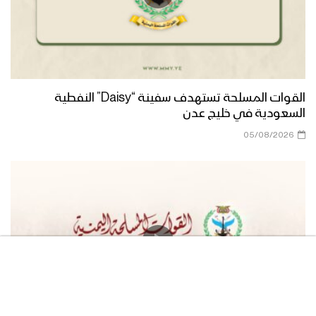
والدفاع الساحلي في عرض العيد التاسع
لثورة الـ21 من سبتمبر – فيديو جرافيك
موجز العرض العسكري المهيب للجيش
اليمني والقوات المسلحة بمناسبة العيد
التاسع لثورة الـ 21 من سبتمبر
القوات المسلحة تستهدف سفينة “Daisy” النفطية
السعودية في خليج عدن
أُمة وأعدوا – القول السديد – 1445هـ
05/08/2026
القوات المسلحة تستعرض وتكشف عن
منظومات للرصد والتعقب وصواريخ دفاع
جوي منها معراج وبرق 2 وصقر 2
سنصنع مانستطيع من القوة – القول
السديد 1445هـ