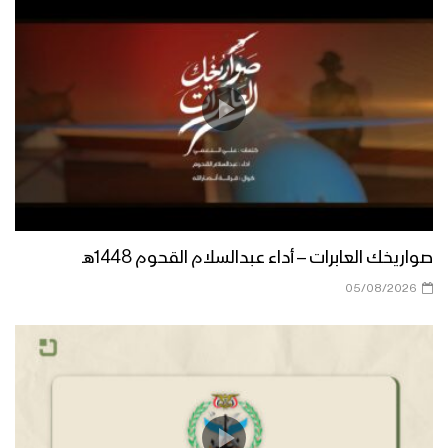
المصحف الشريف خلال العرض العسكري
للعيد التاسع لثورة الـ 21 من سبتمبر –
فلاشة
صواريخ جديدة كشفت عنها القوة
الصاروخية في عرض العيد التاسع لثورة الـ21
من سبتمبر – فيديو جرافيك
تقرير مراسل الإعلام الحربي – العرض
العسكري بمناسبة الذكرى التاسعة لثورة الـ
صواريخك العابرات – أداء عبدالسلام القحوم 1448هـ
21 من سبتمبر
05/08/2026
صفوفاً | فرقة انصار الله – 1445هـ
أسلحة جديدة كشفت عنها القوات البحرية