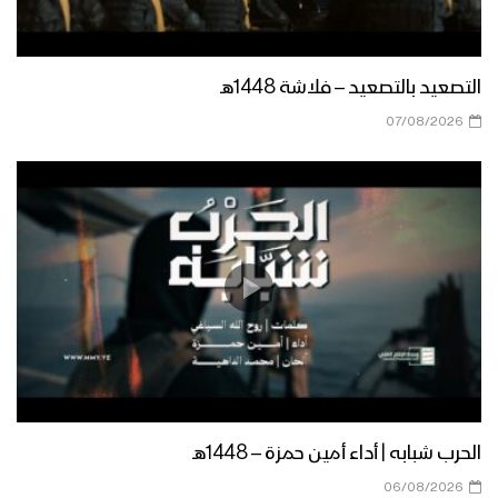
العرض العسكري المهيب في العيد التاسع
لثورة الـ 21 من سبتمبر – فلاشة 3
التصعيد بالتصعيد – فلاشة 1448هـ
07/08/2026
الطيران الحربي اليمني يحلق لأول مرة منذ
9 سنوات في سماء عرض العيد التاسع
لثورة الـ 21 من سبتمبر – تقرير
أوبريت الوفاء ما تغير – أداء مجموعة من
المنشدين – 1445هـ
موجز لأبرز ما جاء في العرض العسكري في
الذكرى التاسعة لثورة 21 سبتمبر
الحرب شبابه | أداء أمين حمزة – 1448هـ
تعز – مقابلات للمجاهدين المرابطين في
06/08/2026