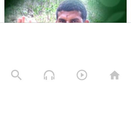
عظمة العطاء الشهيد عبده عايض هادي سيله (أبوجبريل)
23/06/2025