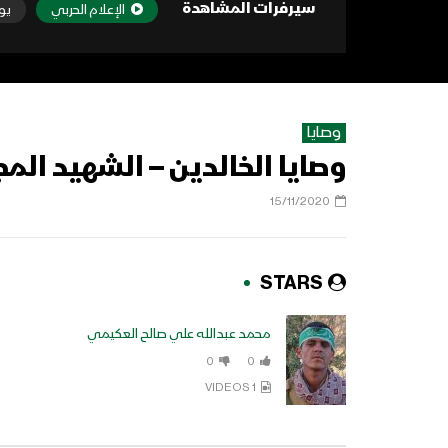
سيرفرات المشاهدة
الإعلام الحربي
يو
وصايا
وصايا الخالدين – الشهيد ال
15/11/2020
STARS
محمد عبدالله علي صالح العكيمي
0
0
1 VIDEOS