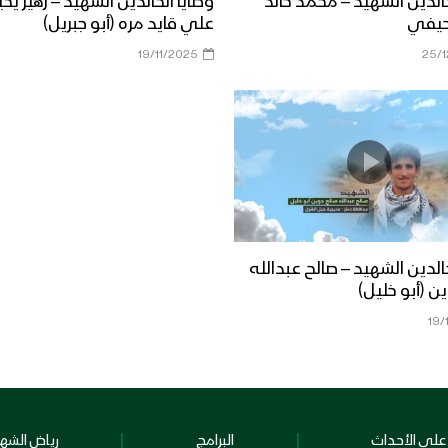
خالدين الشهيد – محمد خالد
وصايا الخالدين الشهيد – زهير يح
حيفي
علي قايد مره (أبو جبريل)
19/11/2025
25/
خالدين الشهيد – صالح عبدالله
ن (أبو خليل)
19/
على الأحداث
البرامج
رياض الشهد