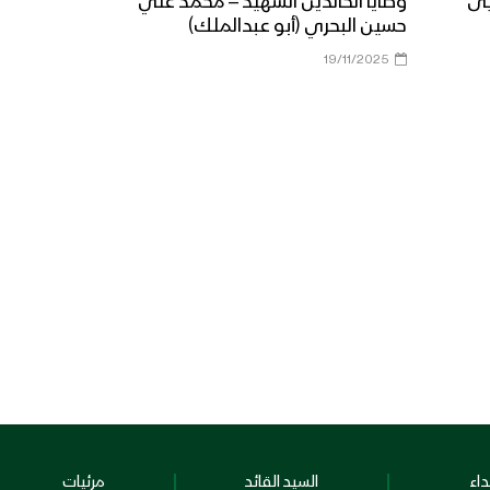
يى
وصايا الخالدين الشهيد – محمد علي
حسين البحري (أبو عبدالملك)
19/11/2025
اء
السيد القائد
مرئيات