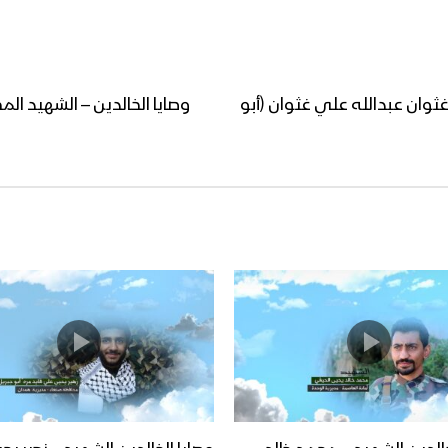
غثوان عبدالله علي غثوان (أبو
وصايا الخالدين – الشهيد ال