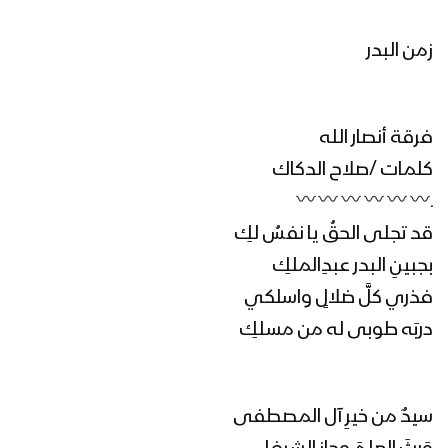
زمن البدر
فرقة أنصار الله
كلمات /صلاح الدكاك
ـ
قد تجلى الحقُ يا نفسُ لكِ
بجبينِ البدر عبدِالملكِ
فذري كلَّ ضلالٍ واسلكي
دربَه طوبى له من مسلكِ
سيدٌ من خيرِ آل المصطفى