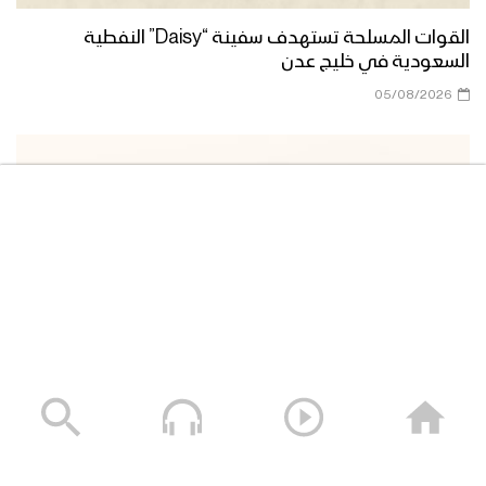
القوات المسلحة تستهدف سفينة “Daisy” النفطية
السعودية في خليج عدن
05/08/2026
القوات المسلحة اليمنية تعلن استهداف سفينة النفط
السعودية “Daisy” أثناء إبحارها في خليج عدن وتجبرها على
العودة