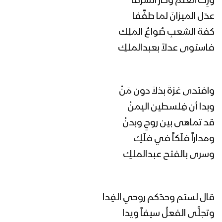
وَرِثَ العلمَ وحاز الشرفا
عدَل الميزانَ لما طفَّفا
كفةَ الشعبِ صُواعُ المَلِك
فاستوى عدلاً بعبدالملكِ
وافتدى غزةَ بذلاً دون مَنْ
وبدا أن فِلسطين اليمنْ
قد تماهى بين روحٍ وبدنْ
ومداراً فلَكاً في فلَكِ
وسرى بالفتح عبدالملكِ
قال لستم وحدَكم روحي الفِدا
وتجلَّى الفعلُ سيفاً ويدا