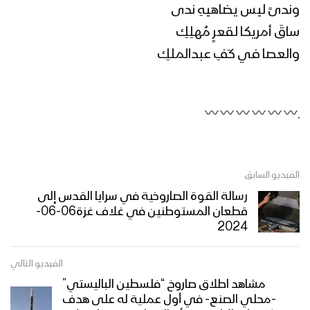
وندىً ليس يضاهيهِ ندى
ساقَ أمريكا لقعرٍ مُهلِكِ
والعصا في كَفِ عبدالملكِ
ـ
الفيديو السابق
رسالة القوة الصاروخية في سرايا القدس إلى
قطعان المستوطنين في غلاف غزة06-06-
2024
الفيديو التالي
مشاهد اطلاق صاروخ “فلسطين الباليستي”
-محلي الصنع- في أول عملية له على هدف