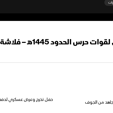
رات
رس الحدود 1445هـ – فلاشة
حفل تخرج وعرض عسكري لدفعة ط
 مجاهد من الجوف