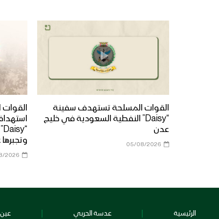
القوات المسلحة تستهدف سفينة
القوات ا
“Daisy” النفطية السعودية في خليج
استهداف
عدن
“y
وتجبرها 
05/08/2026
8/2026
الرئيسية
عدسة الحربي
عين 