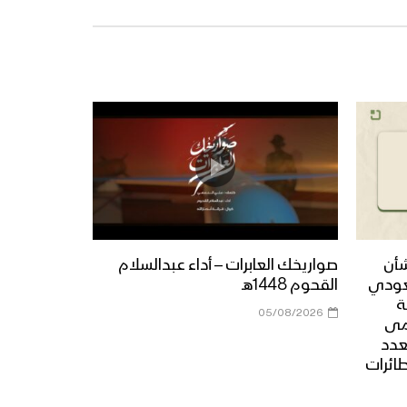
شأن
صواريخك العابرات – أداء عبدالسلام
عودي
القحوم 1448هـ
ة
05/08/2026
مى
عدد
طائرات