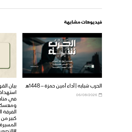
فيديوهات مشابهة
الحرب شبابه | أداء أمين حمزة – 1448هـ
بيان الق
استهداف
06/08/2026
في مناطق
ومعسكرا
الفرقة ا
كبير من 
#التصعيد