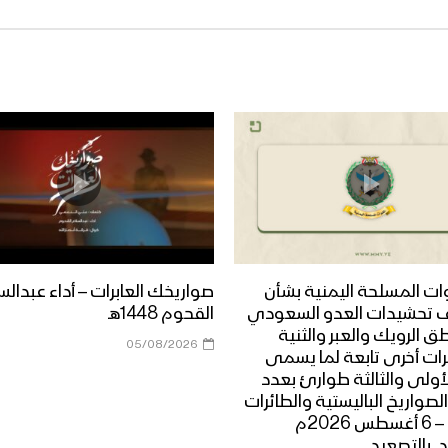
وات المسلحة اليمنية بشأن
صواريخك العابرات – أداء عبدالس
 تحشيدات العدو السعودي
القحوم 1448هـ
 الرويك والعبر والثنية
05/08/2026
ت أخرى تابعة لما يسمى
لأولى والثالثة طوارئ بعدد
الصواريخ الباليستية والطائرات
المسيرة – 6 أغسطس 2026م
_بالتصعيد