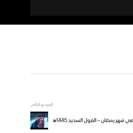
الفيديو التالي
ي شهر رمضان – القول السديد 1445هـ