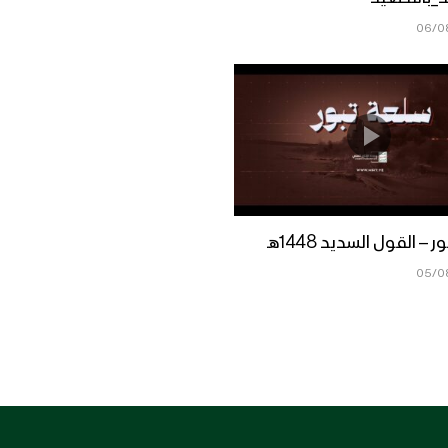
06/0
– القول السديد 1448هـ
05/0