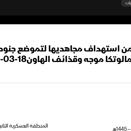
رات
ن استهداف مجاهديها لتموضع جنود
 موجه وقذائف الهاون18-03-2024
المنطقة العسكرية الثا
هـ