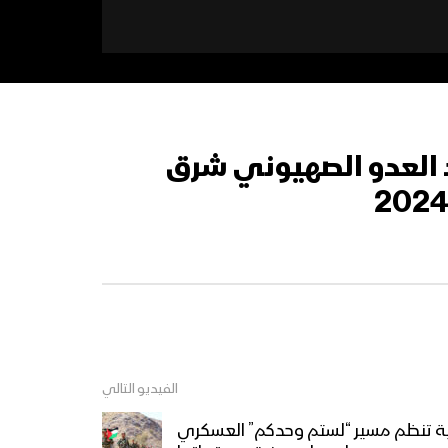
 العدو الصهيوني شرق
الفيديو التالي
نية تنظم مسير “لستم وحدكم” العسكري