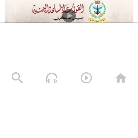
القوات المسلحة اليمنية تعلن استهداف سفينة النفط
السعودية “Daisy” أثناء إبحارها في خليج عدن وتجبرها على
العودة
05/08/2026