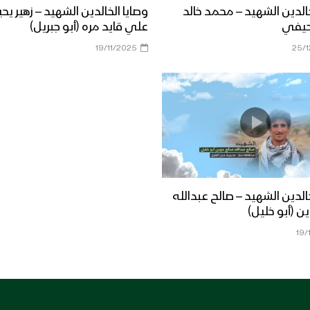
خالدين الشهيد – محمد خالد
وصايا الخالدين الشهيد – زهير يح
حيفي
علي قايد مره (أبو جبريل)
19/11/2025
25/
خالدين الشهيد – صالح عبدالله
ن (أبو خليل)
19/