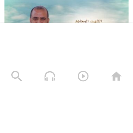
لكم الخلود – الشهيد محمد طه الجنيد (أبو طه)
13/01/2025