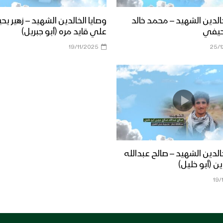
خالدين الشهيد – محمد خالد
وصايا الخالدين الشهيد – زهير يح
حيفي
علي قايد مره (أبو جبريل)
19/11/2025
25/
خالدين الشهيد – صالح عبدالله
ن (أبو خليل)
19/