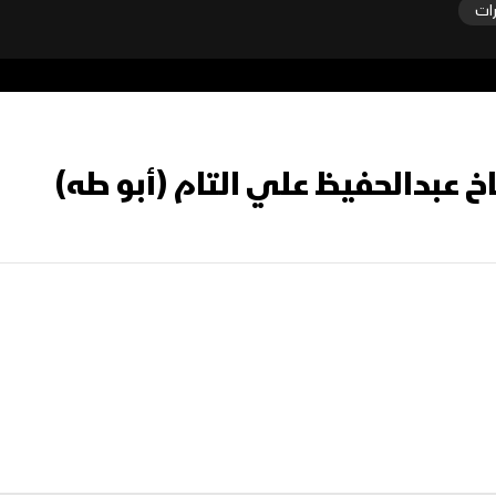
رات
خ عبدالحفيظ علي التام (أبو طه)