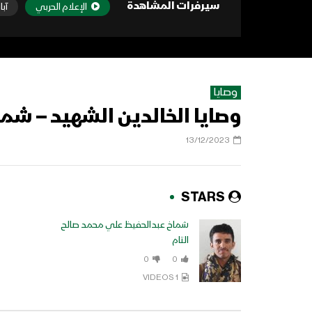
سيرفرات المشاهدة
الإعلام الحربي
آبا
وصايا
وصايا الخالدين الشهيد – شما
13/12/2023
STARS
شماخ عبدالحفيظ علي محمد صالح
التام
0
0
1 VIDEOS