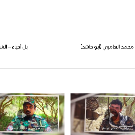
محمد العامري (أبو حاشد)
بل أحياء – ال