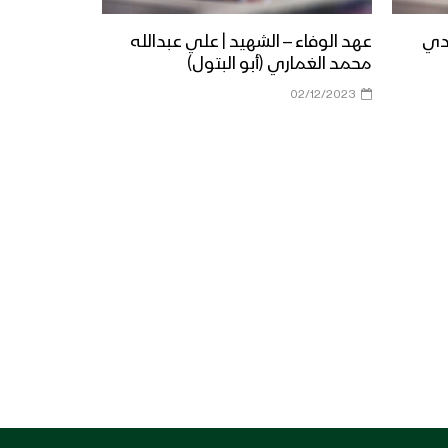
ادي
عهد الوفاء – الشهيد | علي عبدالله
محمد الغماري (أبو البتول)
02/12/2023