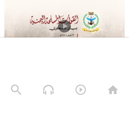
بيان القوات المسلحة اليمنية بشأن استهداف سفينة “وفاء”
النفطية السعودية شمالي البحر الأحمر أمام منطقة “ينبع”
وذلك بعدد من الصواريخ الباليستية وكانت الإصابة دقيقة
بفضل الله – 05 أغسطس 2026م
05/08/2026