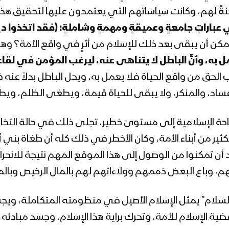
دجَّنةً لهم، وكانت سياساتهم التي يعتمدون عليها لتحقيق هذ
عباراتٍ جامعةٍ وعميقةٍ ومهمةٍ وشاملةٍ:
(فقد اتخذوا دين ا
ن أن يبقى بعد ذلك للإسلام من أثرٍ في واقع الأمة؟ وهذه ا
 يعمل به، وأنَّ الباطل لا يتناهى عنه، ليرغب المؤمن في لقاء
 الحق من واقع الحياة فلا يعمل به، ويحل الباطل بدلاً عنه ف
فساد، والمنكر، ولا يبقى للحياة قيمة، ويطغى الظلم، ويطغ
حة الإسلامية إلى مستوىً خطير، تجلى ذلك في حالة التخاذ
لكثير من أبناء الأمة، وكان الأخطر في ذلك كله أن طغاة 
 أن تمكنوا من الوصول إلى هذا الموقع المهم نتيجةً للان
هم، وباع البعض ذممهم وولاءاتهم لهم بالمال الرخيص وبال
السلام” يمثل الإسلام الأصيل في منظومته المتكاملة، ويج
ضية الإسلام للأمة، وتحرك براية هذا الإسلام، وجسد مبادئه 