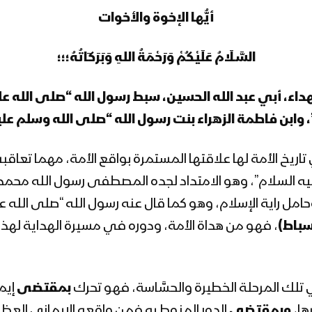
أيُّها الإخوة والأخوات
السَّـلَامُ عَلَيْكُمْ وَرَحْمَةُ اللهِ وَبَرَكَاتُهُ؛؛؛
لشهداء، أبي عبد الله الحسين، سبط رسول الله “صلى الله عل
 وابن فاطمة الزهراء بنت رسول الله “صلى الله وسلم عل
تاريخ الأمة لها علاقتها المستمرة بواقع الأمة، مهما تعاقب
 “عليه السلام”، وهو الامتداد لجده المصطفى رسول الله محم
 وحامل راية الإسلام، وهو كما قال عنه رسول الله “صلى الله 
أسباط)
، فهو من هداة الأمة، ودوره في مسيرة الهداية لهذه 
ي تلك المرحلة الخطيرة والحسَّاسة، فهو تحرك
بمقتضى
إيم
ها،
وبمقتضى
الدور المنوط به فمن واقعه الإيماني الع