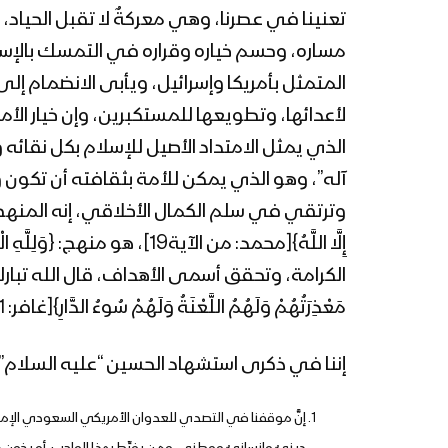
تعنينا في عصرنا، وهي معركةٌ لا تقبل الحياد، ف
مساره، وحسم خياره وقراره في التمسك بالإسلا
المتمثل بأمريكا وإسرائيل، ويأبى الانضمام إ
لأعدائها، وتطويعها للمستكبرين، وإن خيار الأ
الذي يمثل الامتداد الأصيل للإسلام بكل نقائه و
آله”، وهو الذي يمكن للأمة بثقافته أن تكون و
وترتقي في سلم الكمال الأخلاقي، إنه المنهج الذي
مَعْذِرَتُهُمْ وَلَهُمُ اللَّعْنَةُ وَلَهُمْ سُوءُ الدَّارِ}[غافر: 51-52]، صدق الله العلي العظيم.
إننا في ذكرى استشهاد الحسين “عليه السلام” 
إنَّ موقفنا في التصدي للعدوان الأمريكي السعودي الإمار
دينيٌ وإنسانيٌ ووطني، ومن يفرِّط بهذا الواجب، أو يخون هذ