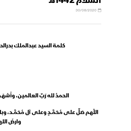
السلام 1442هـ
30/08/2020
كلمة السيد عبدالملك بدرالدين ا
الحمدُ لله رَبِّ العالمين، وأَشهَـدُ أل
اللّهم صَلِّ على مُحَمَّــدٍ وعلى آلِ مُحَمَّــد، 
وارضَ الل