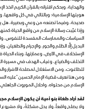
والهداية، وبحكم اقترانه بالقرآن الكريم اتخذ 
هويتها الإسلامية؛ وبالتالي في كل واقعها، وفي
صحيحة، وفيما تصنعه من وعيٍ وبصيرة، هل يكون
وإذا غيِّبت رسالة الإسلام من واقع الحياة كمن
السياسات والممارسات المفسدة للنفوس، والهابط
البديل إلَّا الظلم والجور، والإجرام والطغيان، 
الإستخلاف في الأرض، وعمارتها، وبناء الحياة ف
التخلف والضياع، وغياب الهدف في مسيرة الحياة
للطاغوت، ومن الاستغلال لمصلحة الأشرار والمستك
ومن هنا نعرف قضية الإمام الحسين “عليه الس
الإسلام من محتواه، واحلال الموروث الجاهلي بد
لقد أراد طغاة بنو أمية أن يكون الإسلام مجرد
ولا يصلح واقعاً، ولا يحل مشكلةً، ولا مشروع ل