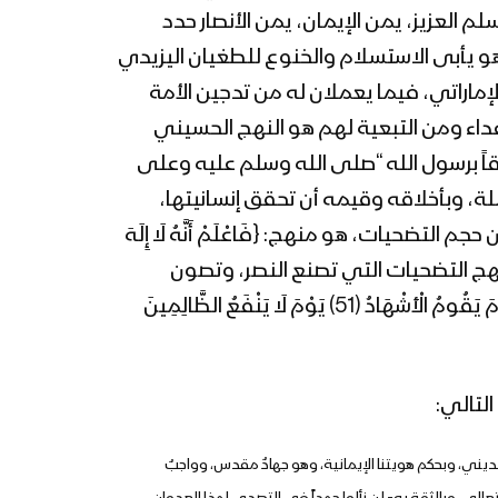
م العزيز، يمن الإيمان، يمن الأنصار حدد
رسائل أبطال الجيش واللجان
هو يأبى الاستسلام والخنوع للطغيان اليزيدي
الشعبية بمناسبة ذكرى
ماراتي، فيما يعملان له من تدجين الأمة
عاشوراء 1444هـ من عدة
جبهات
عداء ومن التبعية لهم هو النهج الحسيني
نشيد الحسين الحسين | فرقة
صادقاً برسول الله “صلى الله وسلم عليه وعلى
أنصار الله – 1444هـ
لة، وبأخلاقه وقيمه أن تحقق إنسانيتها،
حيات، هو منهج: {فَاعْلَمْ أَنَّهُ لَا إِلَهَ
بركات الحسين | فرقة أنصار الله –
، هو منهج: {وَلِلَّهِ الْعِزَّةُ وَلِرَسُولِهِ وَلِلْمُؤْمِنِينَ}[المنافقون: من الآية8]، وهو منهج التضحيات التي تصنع النصر، وتصون
1444هـ
الكرامة، وتحقق أسمى الأهداف، قال الله تبارك وتعالى: {إِنَّا لَنَنْصُرُ رُسُلَنَا وَالَّذِينَ آمَنُوا فِي الْحَيَاةِ الدُّنْيَا وَيَوْمَ يَقُومُ الْأَشْهَادُ (51) يَوْمَ لَا يَنْفَعُ الظَّالِمِينَ
نشيد أهواك حسين | فرقة أنصار
لتالي:
الله – 1444هـ
يني، وبحكم هويتنا الإيمانية، وهو جهادٌ مقدس، وواجبٌ
تحركُ الحسين – القول السديد –
تعالى، وبالثقة به- لن نألوا جهداً في التصدي لهذا العدوان