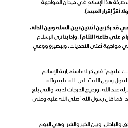
انت صرخة هذا الإسلام في ميدان المواجهة،
 أقرُّ إقرار العبيد)
.
زامل حسينٌ روحُ انتمائي |
عيسى الليث – 1444هـ
لدعي قد ركز بين اثنتين: بين السلة وبين الذلة،
ام على طاعة اللئام)
، وإذا بنا نرى الإسلام
ي مواجهة أعتى التحديات، وببصيرةٍ ووعيٍ
كلمة قائد الثورة السيد
عبدالملك بدرالدين الحوثي
في ذكرى يوم عاشوراء 1444هـ
– 08-08-2022م
لله عليهم” في كربلاء استمرارية الإسلام
مسيرات جماهيرية حاشدة في
ا قول رسول الله “صلى الله عليه وآله
العاصمة صنعاء وبقية
المحافظات إحياءً لذكرى
ة عند الله، ورفيع الدرجات لديه، والتي بلغ
عاشوراء ونصرة للشعب
لد، كما قال رسول الله “صلى الله عليه وعلى
الفلسطيني 10 محرم 1444هـ
نشيد كربلائيون ــ فرقة
المصطفى بضحيان – 1444هـ
 والباطل، وبين الخير والشر، وهي اليوم