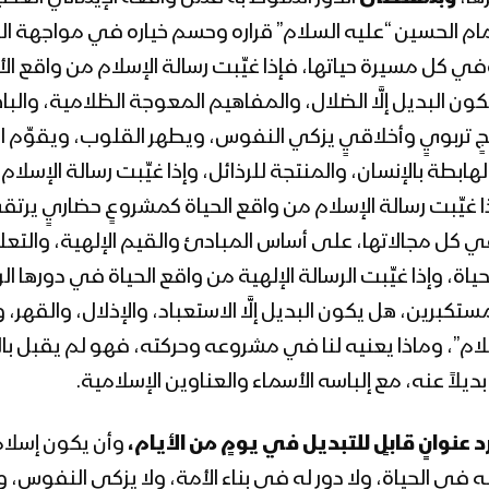
الإمام الحسين “عليه السلام” قراره وحسم خياره في مواجهة ا
 كل مسيرة حياتها، فإذا غيِّبت رسالة الإسلام من واقع الأم
 البديل إلَّا الضلال، والمفاهيم المعوجة الظلامية، والب
هجٍ تربويٍ وأخلاقيٍ يزكي النفوس، ويطهر القلوب، ويقوِّم ا
ة بالإنسان، والمنتجة للرذائل، وإذا غيِّبت رسالة الإسلام
وإذا غيِّبت رسالة الإسلام من واقع الحياة كمشروعٍ حضاريٍ ير
ي كل مجالاتها، على أساس المبادئ والقيم الإلهية، والتعليم
، وإذا غيِّبت الرسالة الإلهية من واقع الحياة في دورها ال
برين، هل يكون البديل إلَّا الاستعباد، والإذلال، والقهر، وا
لام”، وماذا يعنيه لنا في مشروعه وحركته، فهو لم يقبل 
يلاً عنه، مع إلباسه الأسماء والعناوين الإسلامية.
 عنوانٍ قابلٍ للتبديل في يومٍ من الأيام،
وأن يكون إسلاماً 
ه في الحياة، ولا دور له في بناء الأمة، ولا يزكي النفوس، 