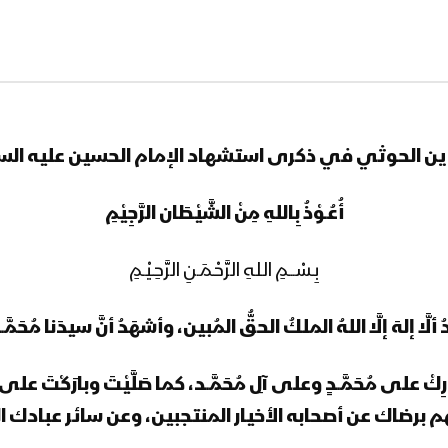
لحوثي في ذكرى استشهاد الإمام الحسين عليه السلام 1442هـ 30-08-
أُعُـوْذُ بِاللهِ مِنْ الشَّيْطَان الرَّجِيْمِ
بِـسْـــمِ اللهِ الرَّحْـمَـنِ الرَّحِـيْـمِ
َّا إلهَ إلَّا اللهُ الملكُ الحقُّ المُبين، وأشهَدُ أنَّ سيدَنا مُحَمَّــ
وبارِكْ على مُحَمَّــدٍ وعلى آلِ مُحَمَّــد، كما صَلَّيْتَ وبارَكْت
هم برضاك عن أصحابه الأخيار المنتجبين، وعن سائر عبادك ا