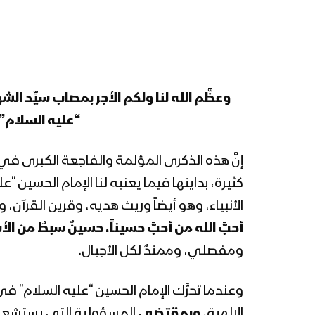
وعظَّم الله لنا ولكم الأجر بمصاب سيِّد ا
“عليه السلام”،
إنَّ هذه الذكرى المؤلمة والفاجعة الكبرى في 
كثيرة، بدايتها فيما يعنيه لنا الإمام الحسين
الأنبياء، وهو أيضاً وريث هديه، وقرين القرآن،
أحبَّ الله من أحبَّ حسيناً، حسينٌ سبطٌ من ال
ومفصلي، وممتدٌ لكل الأجيال.
وعندما تحرَّك الإمام الحسين “عليه السلام” ف
الإلهية،
وبمقتضى
المسؤولية التي يستشعر