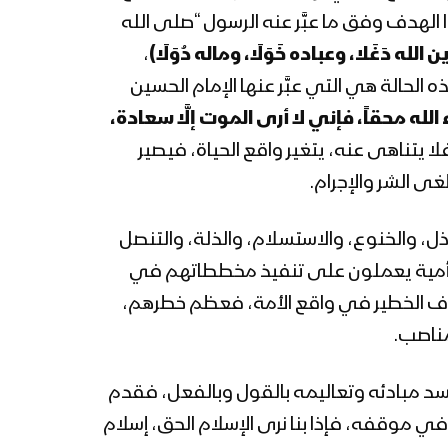
مدرسة كربلاء | فرقة وطن –
ا الهدف وفق ما عبَّر عنه الرسول “صلى الله
1445هـ
لله دَغَلا، وعباده خَوَلَا، وماله دُوَلَا)
،
لحالة هي التي عبَّر عنها الإمام الحسين
نشيد ثورة الحسين | كوكبة من
 الله محقاً، فإني لا أرى الموت إلَّا سعادة،
المنشدين – 1445هـ
لا يتناهى عنه، يتغير واقع الحياة، فيصير
ى الشر والإجرام.
الحصن الحصين – القول السديد
1445هـ
ل، والخنوع، والاستسلام، والذلة، والتنصل
بني أمية يعملون على تنفيذ مخططاتهم في
حراف الخطير في واقع الأمة، فعظم خطرهم،
الإمام الحسين “عليه السلام” –
مناصب.
القول السديد 1445هـ
سد مبادئه وتعاليمه بالقول وبالفعل، فقدم
نشيد درب الحُسين – فرقة أنصار
في موقفه، فإذا بنا نرى الإسلام الحق، إسلام
الله & فرقة إزار 1445هـ