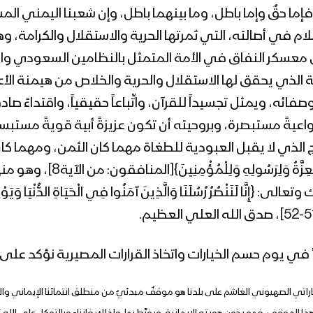
إما حقٌ وإما باطل، وما بينهما باطل، وإن شعبنا اليمني المسل
م في أصالته، التي ثمرتها الحرية والاستقلال والكرامة، و
لى معسكر النفاق في الأمة المتمثل بالنظامين السعودي والإ
مة الذي يحقق لها الاستقلال والحرية والخلاص من هيمنة الأ
صفائه، ويمثل تجسيداً للقرآن، واتِّباعاً حقيقياً، واقتداءً 
اعيةً مستبصرة، وبروحيته أن تكون عزيزةً أبية قويةً مستبس
 لا يقبل العبودية للطغاة مهما كان الثمن، ومهما كان حجم التض
إِلَّا اللَّهُ}[محمد: من الآية19]
في يوم حسم الخيارات واتخاذ القرارات المصيرية نؤكد على ا
اتي الصهيوني الغاشم على بلدنا هو موقفٌ مبدئيٌ من منطلق انتمائنا الإيماني والد
ا الموقف، فهو يخون هويته الإيمانية، ويفرِّط بها، ولذلك فإننا- وبالتوكل على الله 