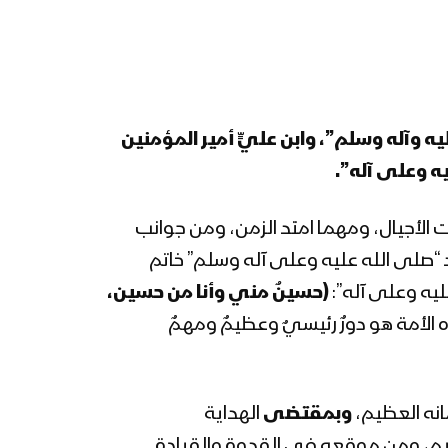
حجة – رسائل المجاهدين
المرابطين في جبل النار بمناسبة
ذكرى عاشوراء – 1445هـ
نجران – رسائل المجاهدين
المرابطين في جبهتي الظهرة
يه وآله وسلم”، وابن عليٍّ أمير المؤمنين
والأجاشر بمناسبة ذكرى
يه وعلى آله”.
عاشوراء – 1445هـ
مونتاج زامل على رمال الطف –
ت الأجيال، ومهما امتد الزمن، ومن جوانب
عيسى الليث 1445هـ
د “صلى الله عليه وعلى آله وسلم” خاتم
عليه وعلى آله”:
(حسينٌ مني وأنا من حسين،
يزيد وخطورته على الإسلام –
الأمة هو دورٌ رئيسيٌ وعظيمٌ ومهمٌ
القول السديد 1445هـ
مأرب – رسائل المجاهدين
انه العظيم،
وبمقتضى
الهداية
المرابطين في جبهة رغوان
ظيم، ومن موقعه في القدوة والقيادة