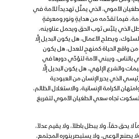
ومدغل بذكرى عاشوراء –
لطغيان الأموي، الذي يمثِّل تهديداً للأمة في
1445هـ
ة، فيما تقدِّمه من هدايةٍ ونور ومعرفةٍ
زامل فاجعة كربلاء | عيسى
الليث 1445هـ
اطل الذي يلبَّس ثوب الحق ويحمل عناوينه،
لسلوك، ويصلح الأعمال، هل يكون البديل إلَّا
 من واقع الحياة كمنهجٍ للعدل، هل يكون
خطاب السيد القائد عبدالملك
بدرالدين الحوثي في ذكرى
تقي بالناس، ويبني الأمة لتؤدِّي دورها في
عاشوراء 10 محرم 1445هـ
ات والشرع الإلهي، هل يكون البديل إلَّا
رئيسي الذي يحرر الإنسان من العبودية
موقف الإمام الحسين “عليه
متهان الكرامة الإنسانية، والاستغلال الظالم،
السلام” – القول السديد 1445هـ
بالسكوت تجاه سعي الطغيان الأموي لتفريغ
تعز – مقابلات مع المجاهدين
المرابطين في جبهات تعز
لا يحق حقاً، ولا يبطل باطلاً، ولا يقيم عدلاً،
بمناسبة ذكرى عاشوراء –
1445هـ
ولا يصنع الوعي، ولا يستبصر بنوره المجتمع،