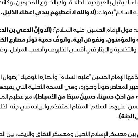
إباء، لا يقبل بالعبودية للطغاة، ولا بالخنوع للمجرمين، وك
يه السلام” بقوله:
(لا والله لا أعطيهم بيدي إعطاء الذليل، ولا
ه قول الإمام الحسين “عليه السلام”:
(أَلَا وإنَّ الدعي بن ا
ه والمؤمنون، ونفوسٌ أبية، وأنوفٌ حمية تؤثر مصارع الكر
، والتضحية والإيثار في أقسى الظروف وأصعب المراحل، وف
مها الإمام الحسين “عليه السلام” وأنصاره الأوفياء “رضوان ا
تعبير المعاصر صوتاً وصورة، وهي النسخة الأصلية التي يفيده
 من أحبَّ حسيناً، حسينٌ سبطٌ من الأسباط)،
مع عظيم المنزل
سن “عليهما السلام” المقام المتقدِّم والريادة في جنة الخ
 الجنة)
.
بين معسكر الإسلام الأصيل ومعسكر النفاق والزيف، بين الحق