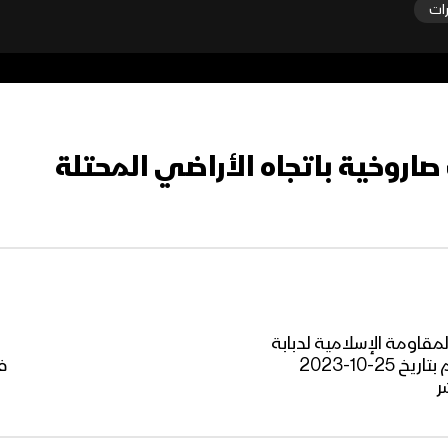
رات
روخية باتجاه الأراضي المحتلة
قاومة الإسلامية لدبابة
ميركافا صهيونية في محيط ثكنة أفيفيم بتاريخ 25-10-2023
فه
ر