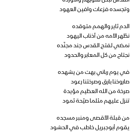
القدس نبض قلوبهم والأوردة
وتجسده فزعات وافين العهود
طائر البشرى | عيسى الليث 1445هـ
الدم ثاير والهمم متوقده
نطّهر الأمه من أذناب اليهود
نمضي لفتح القدس جند مجنّده
نورك الوهاج | عيسى الليث – عماد المؤيد
– 1445هـ
نجتاح من كل المعابر والحدود
في يوم رباني بهت من يشهده
مونتاج زامل صدر العنان | عيسى الليث –
صاروخنا بارق وصرختنا رعود
1445هـ
صرخة من الله العظيم مؤيدة
تنزل عليهم مثلما صيّحة ثمود
زامل صدر العنان | عيسى الليث – 1445هـ
من قبلة الأقصى ومنبر مسجده
يقوم أبوجبريل خاطب في الحشود