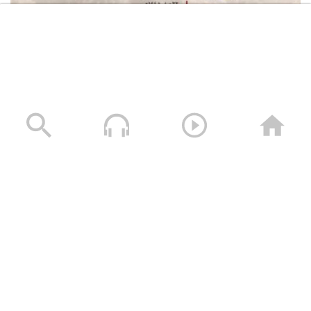
القوات المسلحة اليمنية تعلن استهداف سفينة النفط
السعودية “Daisy” أثناء إبحارها في خليج عدن وتجبرها على
العودة
05/08/2026