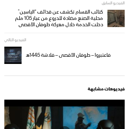
الفيديو السابق
كتائب القسام تكشف عن قذائف “الياسين”
محلية الصنع مضادة للدروع من عيار 105 ملم
دخلت الخدمة خلال معركة طوفان الأقصى
الفيديو التالي
فاعتبروا – طوفان الأقصى – فلاشة 1445هـ
فيديوهات مشابهة