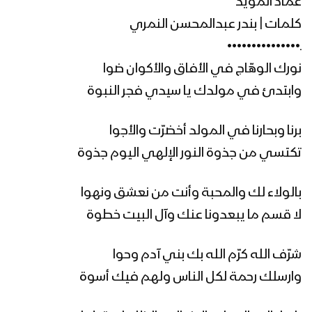
عماد المؤيد
كلمات | بندر عبدالمحسن النمري
زامل العصف المأكول – عيسى الليث
ـ•••••••••••••••
1445هـ
نورك الوهّاج في الأفاق والأكوان ضوا
وابتدئ في مولدك يا سيدي فجر النبوة
زامل المقاطعة – أداء عيسى الليث –
1445هـ
برنا وبحارنا في المولد أخضرّت والأجوا
تكتسي من جذوة النور الإلهي اليوم جذوة
مونتاج زامل الثورة الكبرى | عيسى الليث &
عماد المؤيد – 1445هـ
بالولاء لك والمحبة وأنت من نعشق ونهوا
لا قسم ما يبعدونا عنك وآل البيت خطوة
الثورة الكبرى| عيسى الليث & عماد المؤيد
شرّف الله كرّم الله بك بني آدم وحوا
1445هـ
وارسلك رحمة لكل الناس ولهم فيك أسوة