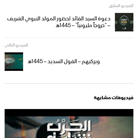
الفيديو السابق
مونتاج زامل نورك الوهاج – عيسى الليث
دعوة السيد القائد لحضور المولد النبوي الشريف
1445هـ
– “خروجاً مليونياً” – 1445هـ
الفيديو التالي
طائر البشرى | عيسى الليث 1445هـ
ويزكيهم – القول السديد – 1445هـ
مونتاج زامل صدر العنان | عيسى الليث –
1445هـ
فيديوهات مشابهة
زامل صدر العنان | عيسى الليث – 1445هـ