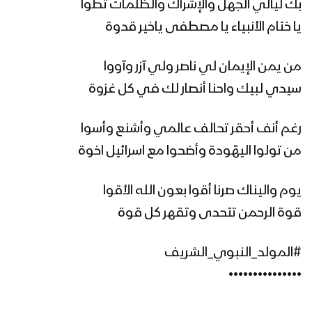
مونتاج زامل طوفان الأقصى | عيسى
بك ليالي الجهل والإشراك والظلمات تطوا
الليث – 1445هـ
يا ختام الأنبياء يا مصطفى ياخير قدوة
من يمن الإيمان لي ناصر ولي آزر وآووا
طوفان الأقصى | عيسى الليث – 1445هـ
سيدي لبيك واحنا أنصار لك في كل غزوة
رغم أنف أحقر تحالف عالمي وأشنع وأسوا
زامل صباح السبت | عيسى الليث – 1445هـ
من تولوا اليهّودة وأضحوا مع اسرائيل اخوة
يوم واليناك صرنا أقوا بعون الله الأقوا
مونتاج زامل | ابتهال الفجر – عيسى الليث
قوة الرحمن تتحدى وتقهر كل قوة
1445هـ
#المولد_النبوي_الشريف
•••••••••••••••
مونتاج زامل طائر البشرى – عيسى الليث
1445هـ