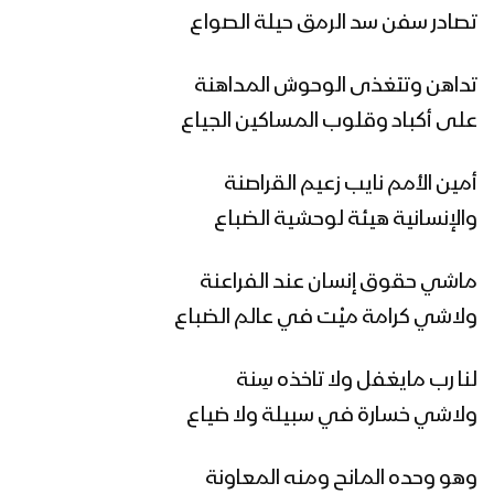
مونتاج زامل قوم قماسة | عيسى الليث –
تصادر سفن سد الرمق حيلة الصواع
1442هـ
تداهن وتتغذى الوحوش المداهنة
زامل قوم قماسة | عيسى الليث – 1442هـ
على أكباد وقلوب المساكين الجياع
أمين الأمم نايب زعيم القراصنة
والإنسانية هيئة لوحشية الضباع
زامل أصدق رجال | عيسى الليث – 1442هـ
ماشي حقوق إنسان عند الفراعنة
ولاشي كرامة ميْت في عالم الضباع
زامل سيد الكونين | عيسى الليث – 1442هـ
لنا رب مايغفل ولا تاخذه سِنة
ولاشي خسارة في سبيلة ولا ضياع
زامل ميلاد الحياة | عيسى الليث – 1442هـ
وهو وحده المانح ومنه المعاونة