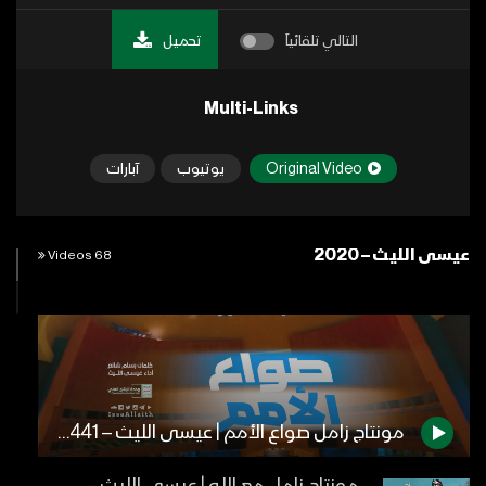
التالي تلقائياً
تحميل
Multi-Links
Original Video
يوتيوب
آبارات
عيسى الليث – 2020
68 Videos
مونتاج زامل صواع الأمم | عيسى الليث – 1441هـ