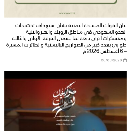
زامل مبدأ البراءة | عيسى الليث – 1441هـ
بيان القوات المسلحة اليمنية بشأن استهداف تحشيدات
العدو السعودي في مناطق الرويك والعبر والثنية
ومعسكرات أخرى تابعة لما يسمى الفرقة الأولى والثالثة
طوارئ بعدد كبير من الصواريخ الباليستية والطائرات المسيرة
زامل شعب الكرامة | عيسى الليث – 1441هـ
– 6 أغسطس 2026م
06/08/2026
زامل قبائل حراز | عيسى الليث – 1441هـ
مونتاج زامل برق الكرامة | عيسى الليث –
1441هـ