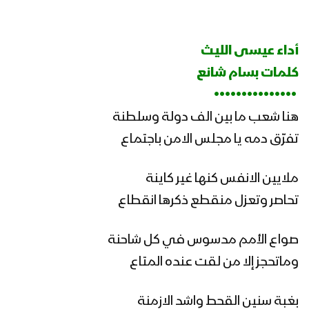
‏
زامل شوق البنادق | عيسى الليث – 1442هـ
أداء عيسى الليث
كلمات بسام شانع
‏ •••••••••••••••
زامل سر النصر | عيسى الليث – 1442هـ
هنا شعب ما بين الف دولة وسلطنة
تفرّق دمه يا مجلس الامن باجتماع
زامل يام العريضة | عيسى الليث – 1442هـ
ملايين الانفس كنها غير كاينة
تحاصر وتعزل منقطع ذكرها انقطاع
صواع الأمم مدسوس في كل شاحنة
مونتاج زامل اشمخ يا لوانا | عيسى الليث –
1442هـ
وماتحجز إلا من لقت عنده المتاع
بغبة سنين القحط واشد الازمنة