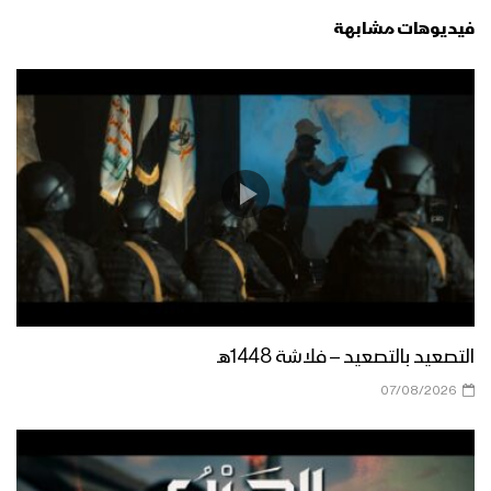
فيديوهات مشابهة
زامل عاشوراء الحسين | عيسى الليث –
1442هـ
زامل عقيل أرحب | عيسى الليث – 1441هـ
مونتاج زامل طوفان قيفه | عيسى الليث –
1442هـ
التصعيد بالتصعيد – فلاشة 1448هـ
07/08/2026
زامل ولاية علي عليه السلام | عيسى
الليث – 1441هـ