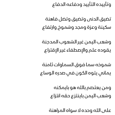
وتأييده التأييد ودفاعه الدفاع
زامل خير المواكب | عيسى الليث – 1442هـ
تضيق الدنى وتضيق وتضل فاهنة
سكينة وعزة ومجد وشموخ وارتفاع
زامل السيول الجارفة | عيسى الليث –
وشعب اليمن غير الشعوب المدجنة
1442هـ
يقوده علم والإصطفاء غير الإقتراع
شموخه سما فوق السماوات ثامنة
زامل التوحد والإخاء | عيسى الليث – 1442هـ
– رسالة الى أبناء مأرب
يماني يتوه الكون في صدره الوساع
ومن يعتصم بالله هو بايمكنه
مونتاج زامل نسري مع الله | عيسى الليث
وشعب اليمن باينتزع حقه انتزاع
– 1442هـ
على الله وحده لا سواه المراهنة