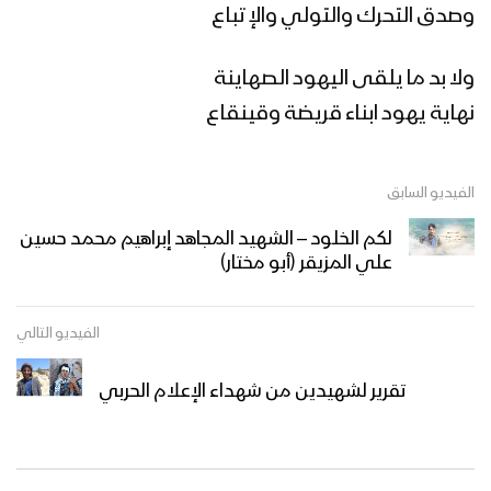
زامل روح العروبة | عيسى الليث – 1442هـ
وصدق التحرك والتولي والإ تباع
ولا بد ما يلقى اليهود الصهاينة
نهاية يهود ابناء قريضة وقينقاع
زامل نسري مع الله | عيسى الليث –
1442هـ
الفيديو السابق
زامل بشر المؤمنين | عيسى الليث – 1442هـ
لكم الخلود – الشهيد المجاهد إبراهيم محمد حسين
علي المزيقر (أبو مختار)
الفيديو التالي
مونتاج زامل عاشوراء الحسين | عيسى
الليث – 1442هـ
تقرير لشهيدين من شهداء الإعلام الحربي
كلمة عيسى الليث في ذكرى عاشوراء مع
موال آل بيت النبي