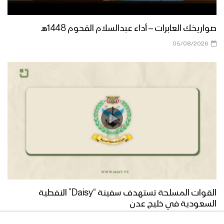
مونتاج زامل عاصف الحق | عيسى الليث –
1441هـ
صواريخك العابرات – أداء عبدالسلام القحوم 1448هـ
05/08/2026
مونتاج زامل بلال وأحفاده | عيسى الليث –
1441هـ
مونتاج زامل الشهادة عز | عيسى الليث –
1441هـ
زامل عاصف الحق | عيسى الليث – 1441هـ
القوات المسلحة تستهدف سفينة “Daisy” النفطية
السعودية في خليج عدن
زامل قبائل المحويت | عيسى الليث –
1441هـ
05/08/2026