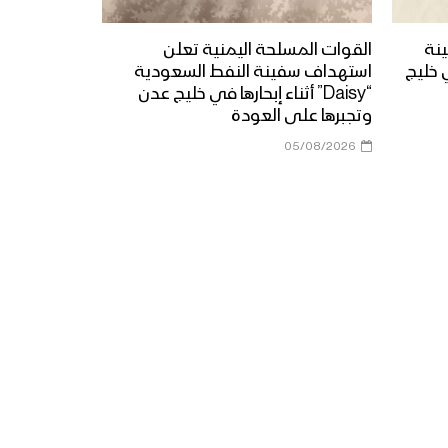
نة
القوات المسلحة اليمنية تعلن
زامل عقيل أرحب | عيسى الليث
ي خليج
استهداف سفينة النفط السعودية
– 1441هـ
“Daisy” أثناء إبحارها في خليج عدن
وتجبرها على العودة
05/08/2026
مونتاج زامل طوفان قيفه |
عيسى الليث – 1442هـ
زامل ولاية علي عليه السلام |
عيسى الليث – 1441هـ
زامل أكبر عبادة | عيسى الليث –
1441هـ