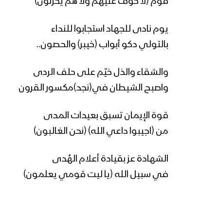
قوم (لا خوف عليهم ولا هم يحزنون)
يوم نادى للجهاد استجابوا للنداء
بالتولي دكو أبواب (خيبر) والحصون..
والشقاء والذل خيّم على حلف الردى
واصبح الشيطان في(نجد)مكسور القرون
قوة الإيمان تسبق بعيدات المدى
من (اجيبوا داعي الله) (نحن الغالبون)
الشهادة عز بقيادة أعلام الهُدى
في سبيل الله (يا ليت قومي يعلمون)