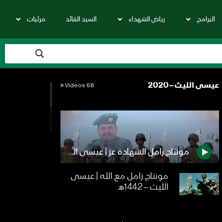
البرامج
رياض الشهداء
السيد القائد
مرئيات
عيسى الليث – 2020
68 Videos
مونتاج زامل الشهادة عز | عيسى الليث – 1441هـ
مونتاج زامل مع الله | عيسى
الليث – 1442هـ