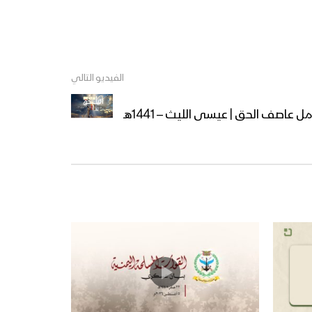
زامل نسري مع الله | عيسى
الليث – 1442هـ
الفيديو التالي
زامل بشر المؤمنين | عيسى
الليث – 1442هـ
مل عاصف الحق | عيسى الليث – 1441هـ
مونتاج زامل عاشوراء الحسين |
عيسى الليث – 1442هـ
كلمة عيسى الليث في ذكرى
عاشوراء مع موال آل بيت النبي
زامل عاشوراء الحسين | عيسى
الليث – 1442هـ