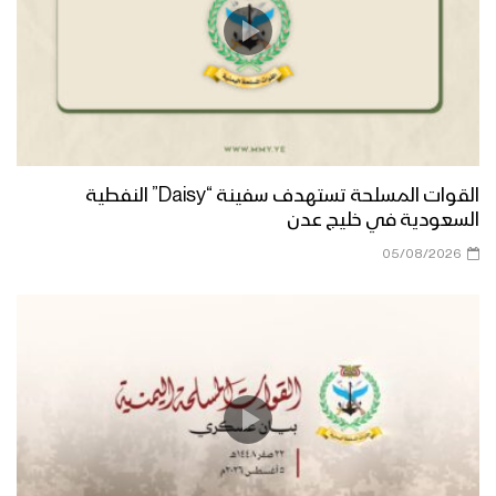
الصناعات العسكرية
مؤتمر صحفي للتوجيه المعنوي يتضمن
الكشف عن تفاصيل اغتيال الرئيس الشهيد
إبراهيم الحمدي
بيان متحدث القوات المسلحة عن عملية –
القوات المسلحة تستهدف سفينة “Daisy” النفطية
وإن عدتم عدنا – على معسكرات المرتزقة
السعودية في خليج عدن
في المخأ
05/08/2026
مؤتمر صحفي لمتحدث القوات المسلحة
يعرض خسائر مرتزقة الجيش السوداني منذ
بدء العدوان
مؤتمر صحفي لمتحدث القوات المسلحة
عن آخر التطورات العسكرية وإحصائيات
شهرى أغسطس وسبتمبر