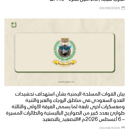
06/08/2026
بيان متحدث القوات المسلحة عن عملية
توازن الردع الرابعة في العمق السعودي
بيان متحدث القوات المسلحة عن أكبر
عملية عسكرية نوعية في عمق العدو
السعودي
مؤتمر صحفي لمتحدث القوات المسلحة
عن إحصائيات خمس سنوات من الصمود
بيان القوات المسلحة اليمنية بشأن استهداف تحشيدات
العدو السعودي في مناطق الرويك والعبر والثنية
مؤتمر صحفي لمتحدث القوات المسلحة
ومعسكرات أخرى تابعة لما يسمى الفرقة الأولى والثالثة
عن تفاصيل عملية – فأمكن منهم –
طوارئ بعدد كبير من الصواريخ الباليستية والطائرات المسيرة
الجوف
– 6 أغسطس 2026م #التصعيد_بالتصعيد
06/08/2026