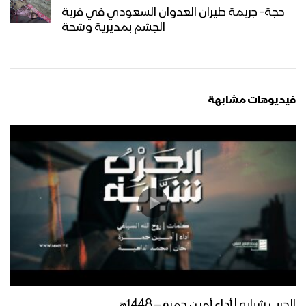
بيان متحدث القوات المسلحة لعملية يوم
حجة- جريمة طيران العدوان السعودي في قرية
الصمود الوطني في العمق السعودي
الجشم بمديرية وشحة
مؤتمر صحفي لمتحدث القوات المسلحة
لحصاد 6 سنوات من الصمود في وجه
فيديوهات مشابهة
العدوان
بيان متحدث القوات المسلحة عن عملية
السادس من شعبان على شركة أرامكو في
الرياض
بيان متحدث القوات المسلحة عن عملية
توازن الردع السادسة في العمق
السعودي
بيان متحدث القوات المسلحة عن عملية
توازن الردع الخامسة في العمق السعودي
الحرب شبابه | أداء أمين حمزة – 1448هـ