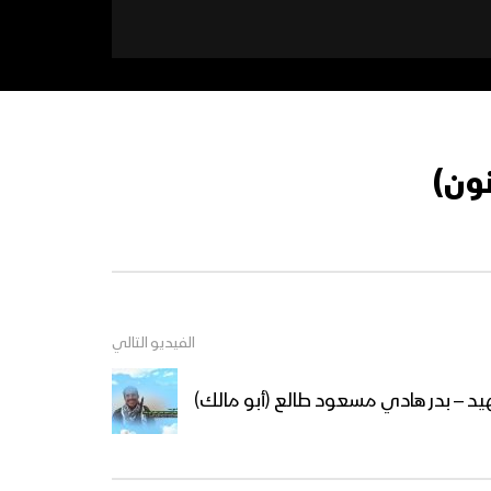
نون)
الفيديو التالي
هيد – بدر هادي مسعود طالع (أبو مالك)