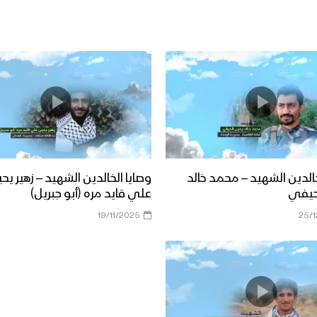
خالدين الشهيد – محمد خالد
وصايا الخالدين الشهيد – زهير يح
حيفي
علي قايد مره (أبو جبريل)
19/11/2025
25/