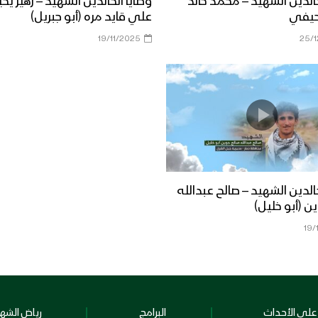
خالدين الشهيد – محمد خالد
وصايا الخالدين الشهيد – زهير يح
حيفي
علي قايد مره (أبو جبريل)
19/11/2025
25/
خالدين الشهيد – صالح عبدالله
ن (أبو خليل)
19/
على الأحداث
البرامج
رياض الشهد