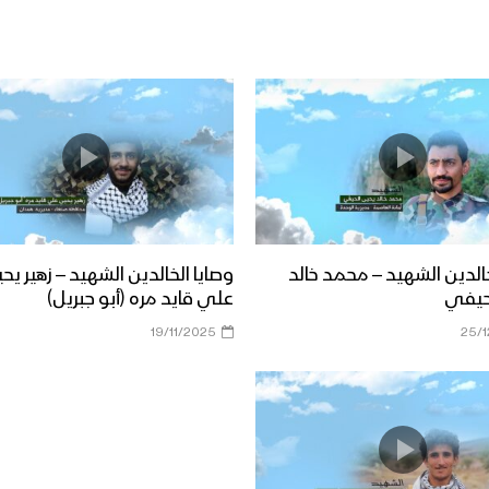
خالدين الشهيد – محمد خالد
وصايا الخالدين الشهيد – زهير يح
حيفي
علي قايد مره (أبو جبريل)
19/11/2025
25/