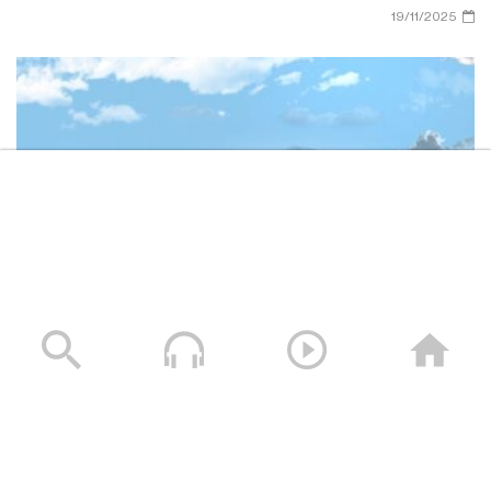
19/11/2025
وصايا الخالدين الشهيد – صالح عبدالله صالح جوين (أبو خليل)
19/11/2025